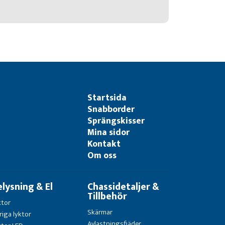
Startsida
Snabborder
Sprängskisser
Mina sidor
Kontakt
Om oss
elysning & El
Chassidetaljer &
Tillbehör
ktor
Skärmar
riga lyktor
Avlastningsfjäder