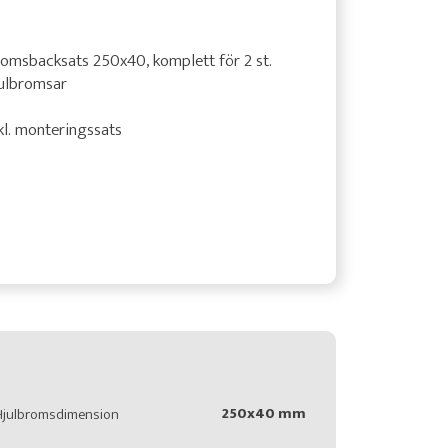
omsbacksats 250x40, komplett för 2 st.
julbromsar
kl. monteringssats
250x40 mm
Hjulbromsdimension