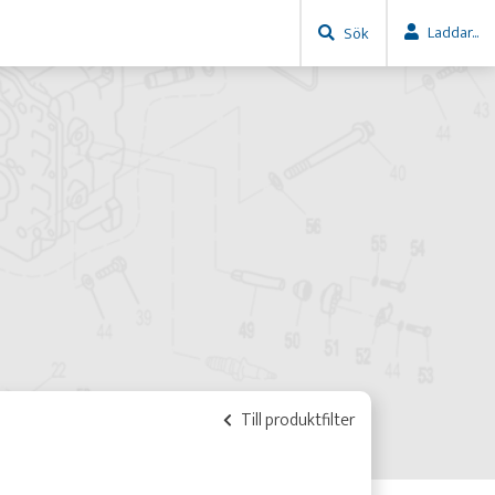
Laddar...
Sök
Till produktfilter