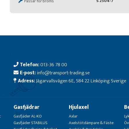
S 2504-7
Passar för broms
Telefon:
013-36 78 00
E-post:
info@transport-trading.se
Adress:
Jägarvallsvägen 6E, 584 22 Linköping Sverige
Gasfjädrar
Hjulaxel
B
t
Gasfjäder AL-KO
Axlar
Ly
Gasfjäder STABILUS
Axelstötdämpare & Fäste
Öv