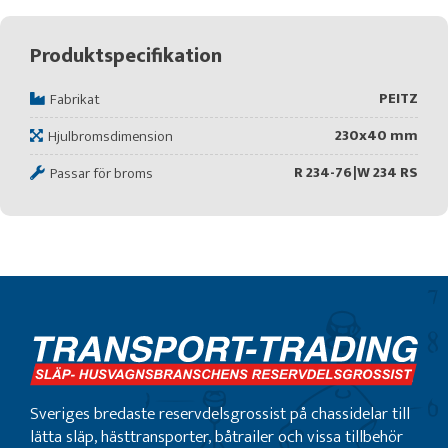
Produktspecifikation
PEITZ
Fabrikat
230x40 mm
Hjulbromsdimension
R 234-76|W 234 RS
Passar för broms
Sveriges bredaste reservdelsgrossist på chassidelar till
lätta släp, hästtransporter, båtrailer och vissa tillbehör