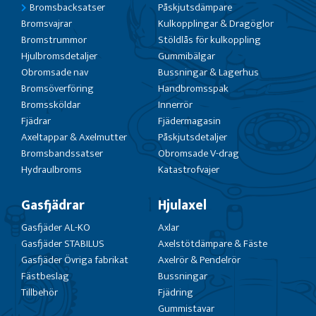
Bromsbacksatser
Påskjutsdämpare
Bromsvajrar
Kulkopplingar & Dragöglor
Bromstrummor
Stöldlås för kulkoppling
Hjulbromsdetaljer
Gummibälgar
Obromsade nav
Bussningar & Lagerhus
Bromsöverföring
Handbromsspak
Bromssköldar
Innerrör
Fjädrar
Fjädermagasin
Axeltappar & Axelmutter
Påskjutsdetaljer
Bromsbandssatser
Obromsade V-drag
Hydraulbroms
Katastrofvajer
Gasfjädrar
Hjulaxel
Gasfjäder AL-KO
Axlar
Gasfjäder STABILUS
Axelstötdämpare & Fäste
Gasfjäder Övriga fabrikat
Axelrör & Pendelrör
Fästbeslag
Bussningar
Tillbehör
Fjädring
Gummistavar