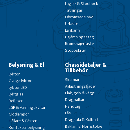
Lager- & Stödbock
Tätningar
Obromsade nav
U-fäste
Länkarm
Utjämningsstag
Bromsvajerfäste
Stoppskruv
Belysning & El
Chassidetaljer &
Tillbehör
Lyktor
Skärmar
Övriga lyktor
Avlastningsfjäder
Lyktor LED
Flak, golv & vägg
Lyktglas
Dragbalkar
Reflexer
Handtag
LGF & Varningskyltar
Lås
Glödlampor
Dragkula & Kulbult
Hållare & Fästen
Bakläm & Hörnstolpe
Kontakter belysning