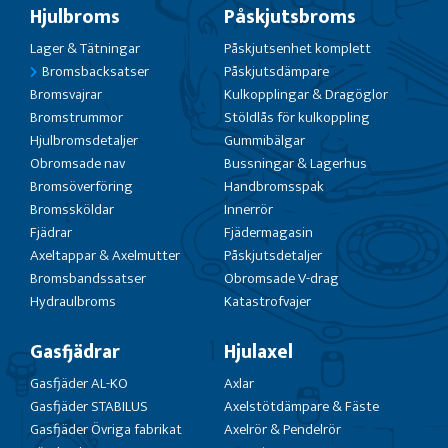
Hjulbroms
Påskjutsbroms
Lager & Tätningar
Påskjutsenhet komplett
Bromsbacksatser
Påskjutsdämpare
Bromsvajrar
Kulkopplingar & Dragöglor
Bromstrummor
Stöldlås för kulkoppling
Hjulbromsdetaljer
Gummibälgar
Obromsade nav
Bussningar & Lagerhus
Bromsöverföring
Handbromsspak
Bromssköldar
Innerrör
Fjädrar
Fjädermagasin
Axeltappar & Axelmutter
Påskjutsdetaljer
Bromsbandssatser
Obromsade V-drag
Hydraulbroms
Katastrofvajer
Gasfjädrar
Hjulaxel
Gasfjäder AL-KO
Axlar
Gasfjäder STABILUS
Axelstötdämpare & Fäste
Gasfjäder Övriga fabrikat
Axelrör & Pendelrör