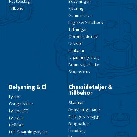
Fästbeslag
Bussningar
Tillbehör
Fjädring
Gummistavar
Lager- & Stödbock
Tätningar
Obromsade nav
U-fäste
Länkarm
Utjämningsstag
Bromsvajerfäste
Stoppskruv
Belysning & El
Chassidetaljer &
Tillbehör
Lyktor
Skärmar
Övriga lyktor
Avlastningsfjäder
Lyktor LED
Flak, golv & vägg
Lyktglas
Dragbalkar
Reflexer
Handtag
LGF & Varningskyltar