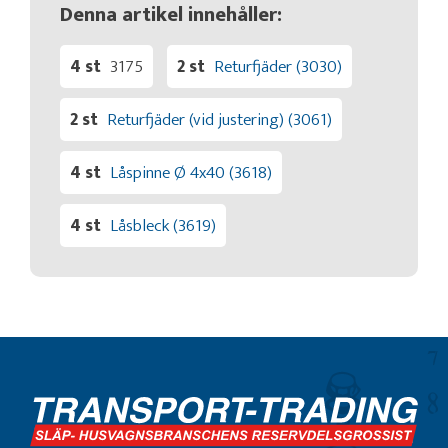
Denna artikel innehåller:
4 st
3175
2 st
Returfjäder (3030)
2 st
Returfjäder (vid justering) (3061)
4 st
Låspinne Ø 4x40 (3618)
4 st
Låsbleck (3619)