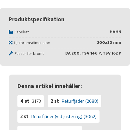
Produktspecifikation
HAHN
Fabrikat
200x30 mm
Hjulbromsdimension
BA 200, TSV 146 P, TSV 162 P
Passar för broms
Denna artikel innehåller:
4 st
3173
2 st
Returfjäder (2688)
2 st
Returfjäder (vid justering) (3062)