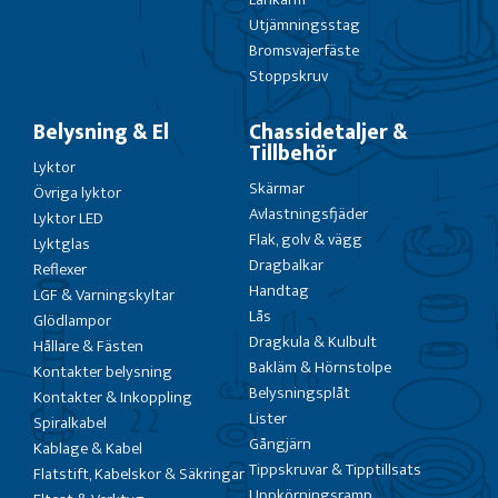
Utjämningsstag
Bromsvajerfäste
Stoppskruv
Belysning & El
Chassidetaljer &
Tillbehör
Lyktor
Skärmar
Övriga lyktor
Avlastningsfjäder
Lyktor LED
Flak, golv & vägg
Lyktglas
Dragbalkar
Reflexer
Handtag
LGF & Varningskyltar
Lås
Glödlampor
Dragkula & Kulbult
Hållare & Fästen
Bakläm & Hörnstolpe
Kontakter belysning
Belysningsplåt
Kontakter & Inkoppling
Lister
Spiralkabel
Gångjärn
Kablage & Kabel
Tippskruvar & Tipptillsats
Flatstift, Kabelskor & Säkringar
Uppkörningsramp