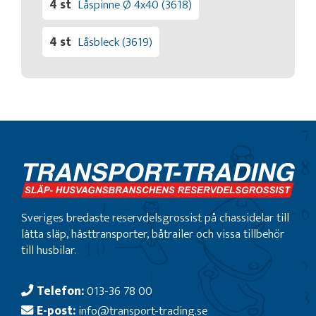
4 st
Låspinne Ø 4x40 (3618)
4 st
Låsbleck (3619)
Sveriges bredaste reservdelsgrossist på chassidelar till
lätta släp, hästtransporter, båtrailer och vissa tillbehör
till husbilar.
Telefon:
013-36 78 00
E-post:
info@transport-trading.se