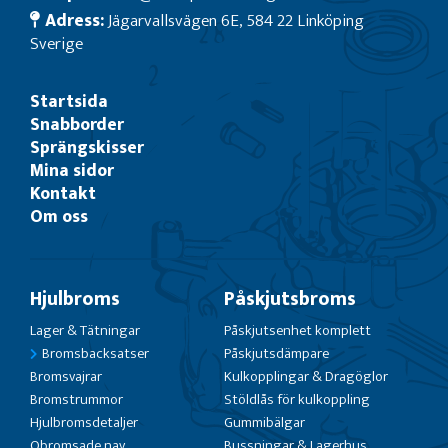
Adress:
Jägarvallsvägen 6E, 584 22 Linköping
Sverige
Startsida
Snabborder
Sprängskisser
Mina sidor
Kontakt
Om oss
Hjulbroms
Påskjutsbroms
Lager & Tätningar
Påskjutsenhet komplett
Bromsbacksatser
Påskjutsdämpare
Bromsvajrar
Kulkopplingar & Dragöglor
Bromstrummor
Stöldlås för kulkoppling
Hjulbromsdetaljer
Gummibälgar
Obromsade nav
Bussningar & Lagerhus