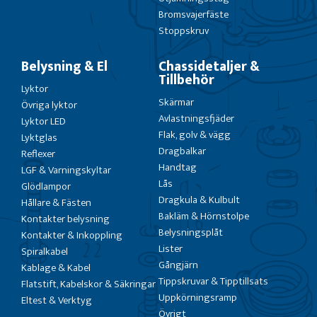
Bromsvajerfäste
Stoppskruv
Belysning & El
Chassidetaljer &
Tillbehör
Lyktor
Skärmar
Övriga lyktor
Avlastningsfjäder
Lyktor LED
Flak, golv & vägg
Lyktglas
Dragbalkar
Reflexer
Handtag
LGF & Varningskyltar
Lås
Glödlampor
Dragkula & Kulbult
Hållare & Fästen
Bakläm & Hörnstolpe
Kontakter belysning
Belysningsplåt
Kontakter & Inkoppling
Lister
Spiralkabel
Gångjärn
Kablage & Kabel
Tippskruvar & Tipptillsats
Flatstift, Kabelskor & Säkringar
Uppkörningsramp
Eltest & Verktyg
Övrigt