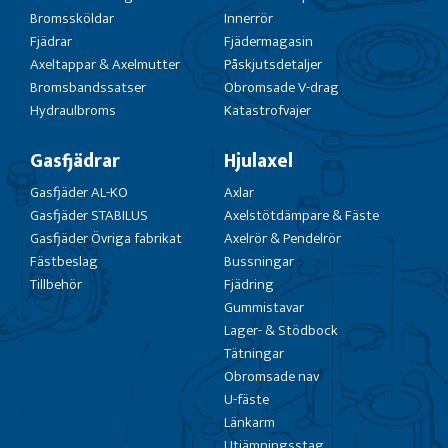
Bromssköldar
Innerrör
Fjädrar
Fjädermagasin
Axeltappar & Axelmutter
Påskjutsdetaljer
Bromsbandssatser
Obromsade V-drag
Hydraulbroms
Katastrofvajer
Gasfjädrar
Hjulaxel
Gasfjäder AL-KO
Axlar
Gasfjäder STABILUS
Axelstötdämpare & Fäste
Gasfjäder Övriga fabrikat
Axelrör & Pendelrör
Fästbeslag
Bussningar
Tillbehör
Fjädring
Gummistavar
Lager- & Stödbock
Tätningar
Obromsade nav
U-fäste
Länkarm
Utjämningsstag