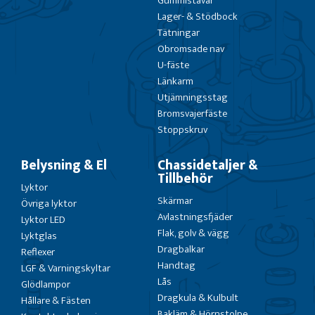
Gummistavar
Lager- & Stödbock
Tätningar
Obromsade nav
U-fäste
Länkarm
Utjämningsstag
Bromsvajerfäste
Stoppskruv
Belysning & El
Chassidetaljer &
Tillbehör
Lyktor
Skärmar
Övriga lyktor
Avlastningsfjäder
Lyktor LED
Flak, golv & vägg
Lyktglas
Dragbalkar
Reflexer
Handtag
LGF & Varningskyltar
Lås
Glödlampor
Dragkula & Kulbult
Hållare & Fästen
Bakläm & Hörnstolpe