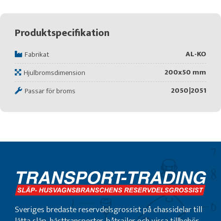
Produktspecifikation
AL-KO
Fabrikat
200x50 mm
Hjulbromsdimension
2050|2051
Passar för broms
Sveriges bredaste reservdelsgrossist på chassidelar till
lätta släp, hästtransporter, båtrailer och vissa tillbehör