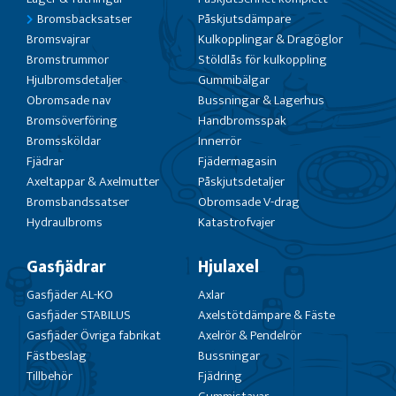
Bromsbacksatser
Påskjutsdämpare
Bromsvajrar
Kulkopplingar & Dragöglor
Bromstrummor
Stöldlås för kulkoppling
Hjulbromsdetaljer
Gummibälgar
Obromsade nav
Bussningar & Lagerhus
Bromsöverföring
Handbromsspak
Bromssköldar
Innerrör
Fjädrar
Fjädermagasin
Axeltappar & Axelmutter
Påskjutsdetaljer
Bromsbandssatser
Obromsade V-drag
Hydraulbroms
Katastrofvajer
Gasfjädrar
Hjulaxel
Gasfjäder AL-KO
Axlar
Gasfjäder STABILUS
Axelstötdämpare & Fäste
Gasfjäder Övriga fabrikat
Axelrör & Pendelrör
Fästbeslag
Bussningar
Tillbehör
Fjädring