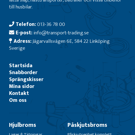
till husbilar.
Telefon:
013-36 78 00
E-post:
info@transport-trading.se
Adress:
Jägarvallsvägen 6E, 584 22 Linköping
Sverige
Startsida
Snabborder
Sprängskisser
Mina sidor
Kontakt
Om oss
Hjulbroms
Påskjutsbroms
Lager & Tätningar
Påskjutsenhet komplett