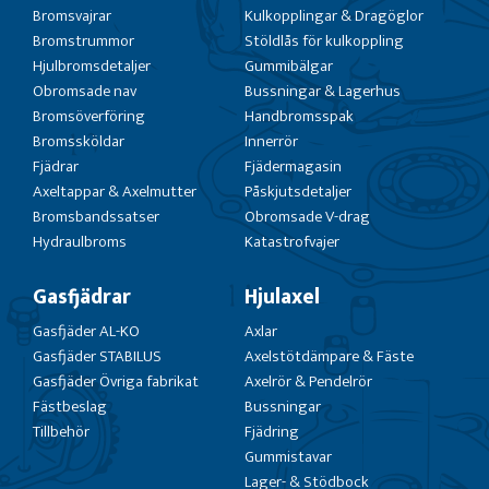
Bromsvajrar
Kulkopplingar & Dragöglor
Bromstrummor
Stöldlås för kulkoppling
Hjulbromsdetaljer
Gummibälgar
Obromsade nav
Bussningar & Lagerhus
Bromsöverföring
Handbromsspak
Bromssköldar
Innerrör
Fjädrar
Fjädermagasin
Axeltappar & Axelmutter
Påskjutsdetaljer
Bromsbandssatser
Obromsade V-drag
Hydraulbroms
Katastrofvajer
Gasfjädrar
Hjulaxel
Gasfjäder AL-KO
Axlar
Gasfjäder STABILUS
Axelstötdämpare & Fäste
Gasfjäder Övriga fabrikat
Axelrör & Pendelrör
Fästbeslag
Bussningar
Tillbehör
Fjädring
Gummistavar
Lager- & Stödbock