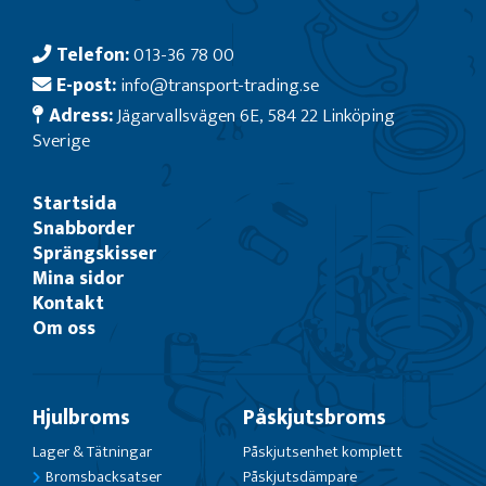
Telefon:
013-36 78 00
E-post:
info@transport-trading.se
Adress:
Jägarvallsvägen 6E, 584 22 Linköping
Sverige
Startsida
Snabborder
Sprängskisser
Mina sidor
Kontakt
Om oss
Hjulbroms
Påskjutsbroms
Lager & Tätningar
Påskjutsenhet komplett
Bromsbacksatser
Påskjutsdämpare