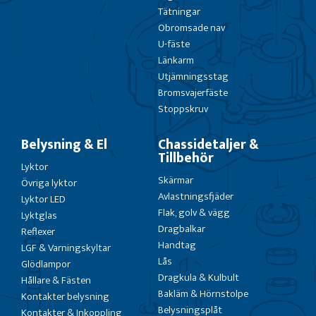
Tätningar
Obromsade nav
U-fäste
Länkarm
Utjämningsstag
Bromsvajerfäste
Stoppskruv
Belysning & El
Chassidetaljer &
Tillbehör
Lyktor
Skärmar
Övriga lyktor
Avlastningsfjäder
Lyktor LED
Flak, golv & vägg
Lyktglas
Dragbalkar
Reflexer
Handtag
LGF & Varningskyltar
Lås
Glödlampor
Dragkula & Kulbult
Hållare & Fästen
Bakläm & Hörnstolpe
Kontakter belysning
Belysningsplåt
Kontakter & Inkoppling