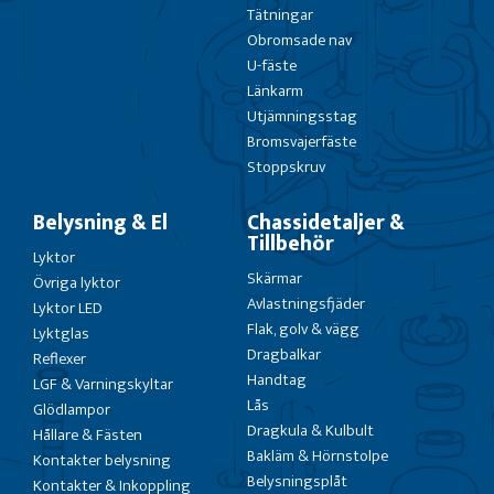
Tätningar
Obromsade nav
U-fäste
Länkarm
Utjämningsstag
Bromsvajerfäste
Stoppskruv
Belysning & El
Chassidetaljer &
Tillbehör
Lyktor
Skärmar
Övriga lyktor
Avlastningsfjäder
Lyktor LED
Flak, golv & vägg
Lyktglas
Dragbalkar
Reflexer
Handtag
LGF & Varningskyltar
Lås
Glödlampor
Dragkula & Kulbult
Hållare & Fästen
Bakläm & Hörnstolpe
Kontakter belysning
Belysningsplåt
Kontakter & Inkoppling