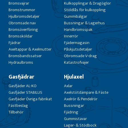
Bromsvajrar
Kulkopplingar & Dragöglor
Bromstrummor
Stöldlås för kulkoppling
Hjulbromsdetaljer
Gummibälgar
Obromsade nav
Bussningar & Lagerhus
Bromsöverföring
Handbromsspak
Bromssköldar
Innerrör
Fjädrar
Fjädermagasin
Axeltappar & Axelmutter
Påskjutsdetaljer
Bromsbandssatser
Obromsade V-drag
Hydraulbroms
Katastrofvajer
Gasfjädrar
Hjulaxel
Gasfjäder AL-KO
Axlar
Gasfjäder STABILUS
Axelstötdämpare & Fäste
Gasfjäder Övriga fabrikat
Axelrör & Pendelrör
Fästbeslag
Bussningar
Tillbehör
Fjädring
Gummistavar
Lager- & Stödbock