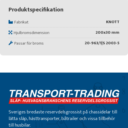
Produktspecifikation
KNOTT
Fabrikat
200x30 mm
Hjulbromsdimension
20-963/1|S 2003-5
Passar för broms
Sveriges bredaste reservdelsgrossist på chassidelar till
lätta släp, hästtransporter, båtrailer och vissa tillbehör
till husbilar.