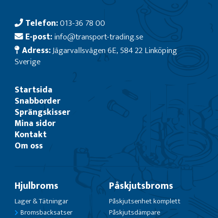
Telefon:
013-36 78 00
E-post:
info@transport-trading.se
Adress:
Jägarvallsvägen 6E, 584 22 Linköping
Sverige
Startsida
Snabborder
Sprängskisser
Mina sidor
Kontakt
Om oss
Hjulbroms
Påskjutsbroms
Lager & Tätningar
Påskjutsenhet komplett
Bromsbacksatser
Påskjutsdämpare