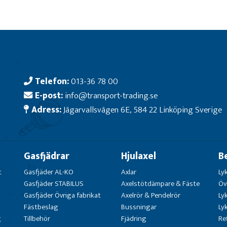
Telefon:
013-36 78 00
E-post:
info@transport-trading.se
Adress:
Jägarvallsvägen 6E, 584 22 Linköping Sverige
Gasfjädrar
Hjulaxel
B
t
Gasfjäder AL-KO
Axlar
Ly
Gasfjäder STABILUS
Axelstötdämpare & Fäste
Öv
Gasfjäder Övriga fabrikat
Axelrör & Pendelrör
Ly
Fästbeslag
Bussningar
Ly
g
Tillbehör
Fjädring
Re