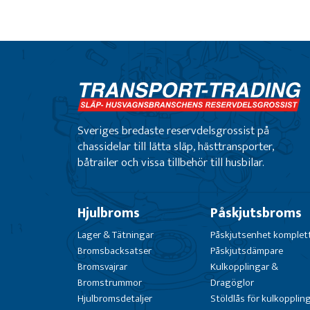
Sveriges bredaste reservdelsgrossist på
chassidelar till lätta släp, hästtransporter,
båtrailer och vissa tillbehör till husbilar.
Hjulbroms
Påskjutsbroms
Lager & Tätningar
Påskjutsenhet komplet
Bromsbacksatser
Påskjutsdämpare
Bromsvajrar
Kulkopplingar &
Bromstrummor
Dragöglor
Hjulbromsdetaljer
Stöldlås för kulkopplin