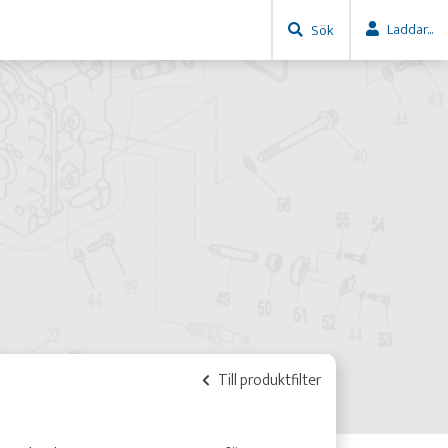
Laddar...
Sök
Till produktfilter