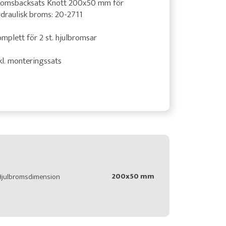
romsbacksats Knott 200x50 mm för
draulisk broms: 20-2711
mplett för 2 st. hjulbromsar
kl. monteringssats
200x50 mm
Hjulbromsdimension