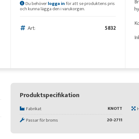
B
Du behöver
logga in
för att se produktens pris
hy
och kunna lägga den i varukorgen.
Ko
Art:
5832
In
Produktspecifikation
KNOTT
Fabrikat
20-2711
Passar för broms