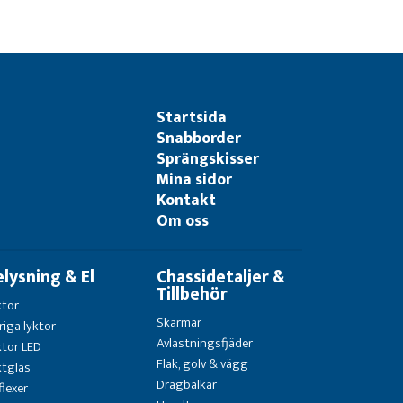
Startsida
Snabborder
Sprängskisser
Mina sidor
Kontakt
Om oss
elysning & El
Chassidetaljer &
Tillbehör
ktor
Skärmar
riga lyktor
Avlastningsfjäder
ktor LED
Flak, golv & vägg
ktglas
Dragbalkar
flexer