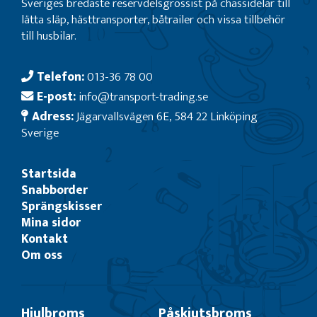
Sveriges bredaste reservdelsgrossist på chassidelar till
lätta släp, hästtransporter, båtrailer och vissa tillbehör
till husbilar.
Telefon:
013-36 78 00
E-post:
info@transport-trading.se
Adress:
Jägarvallsvägen 6E, 584 22 Linköping
Sverige
Startsida
Snabborder
Sprängskisser
Mina sidor
Kontakt
Om oss
Hjulbroms
Påskjutsbroms