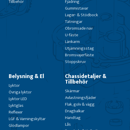
Tillbehör
Fjädring
Gummistavar
Lager- & Stödbock
Tätningar
Obromsade nav
U-fäste
Länkarm
Utjämningsstag
Bromsvajerfäste
Stoppskruv
Belysning & El
Chassidetaljer &
Tillbehör
Lyktor
Skärmar
Övriga lyktor
Avlastningsfjäder
Lyktor LED
Flak, golv & vägg
Lyktglas
Dragbalkar
Reflexer
Handtag
LGF & Varningskyltar
Lås
Glödlampor