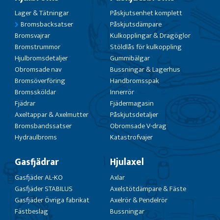
Lager & Tätningar
Påskjutsenhet komplett
Bromsbacksatser
Påskjutsdämpare
Bromsvajrar
Kulkopplingar & Dragöglor
Bromstrummor
Stöldlås för kulkoppling
Hjulbromsdetaljer
Gummibälgar
Obromsade nav
Bussningar & Lagerhus
Bromsöverföring
Handbromsspak
Bromssköldar
Innerrör
Fjädrar
Fjädermagasin
Axeltappar & Axelmutter
Påskjutsdetaljer
Bromsbandssatser
Obromsade V-drag
Hydraulbroms
Katastrofvajer
Gasfjädrar
Hjulaxel
Gasfjäder AL-KO
Axlar
Gasfjäder STABILUS
Axelstötdämpare & Fäste
Gasfjäder Övriga fabrikat
Axelrör & Pendelrör
Fästbeslag
Bussningar