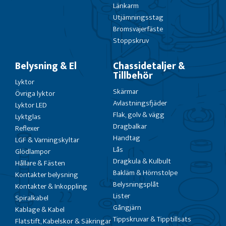
Länkarm
Utjämningsstag
Bromsvajerfäste
Stoppskruv
Belysning & El
Chassidetaljer &
Tillbehör
Lyktor
Skärmar
Övriga lyktor
Avlastningsfjäder
Lyktor LED
Flak, golv & vägg
Lyktglas
Dragbalkar
Reflexer
Handtag
LGF & Varningskyltar
Lås
Glödlampor
Dragkula & Kulbult
Hållare & Fästen
Bakläm & Hörnstolpe
Kontakter belysning
Belysningsplåt
Kontakter & Inkoppling
Lister
Spiralkabel
Gångjärn
Kablage & Kabel
Tippskruvar & Tipptillsats
Flatstift, Kabelskor & Säkringar