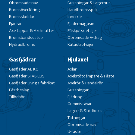
Obromsade nav
Bussningar & Lagerhus
Bromsöverföring
Handbromsspak
Bromssköldar
Innerrör
Fjädrar
Fjädermagasin
Axeltappar & Axelmutter
Påskjutsdetaljer
Bromsbandssatser
Obromsade V-drag
Hydraulbroms
Katastrofvajer
Gasfjädrar
Hjulaxel
Gasfjäder AL-KO
Axlar
Gasfjäder STABILUS
Axelstötdämpare & Fäste
Gasfjäder Övriga fabrikat
Axelrör & Pendelrör
Fästbeslag
Bussningar
Tillbehör
Fjädring
Gummistavar
Lager- & Stödbock
Tätningar
Obromsade nav
U-fäste