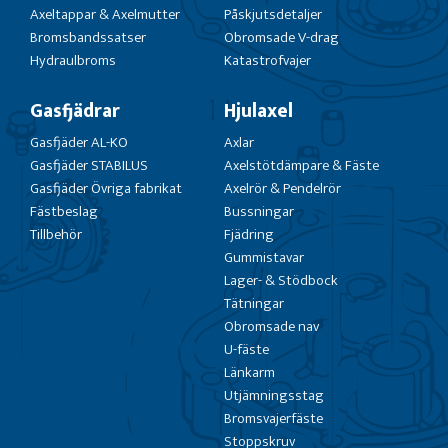
Axeltappar & Axelmutter
Påskjutsdetaljer
Bromsbandssatser
Obromsade V-drag
Hydraulbroms
Katastrofvajer
Gasfjädrar
Hjulaxel
Gasfjäder AL-KO
Axlar
Gasfjäder STABILUS
Axelstötdämpare & Fäste
Gasfjäder Övriga fabrikat
Axelrör & Pendelrör
Fästbeslag
Bussningar
Tillbehör
Fjädring
Gummistavar
Lager- & Stödbock
Tätningar
Obromsade nav
U-fäste
Länkarm
Utjämningsstag
Bromsvajerfäste
Stoppskruv