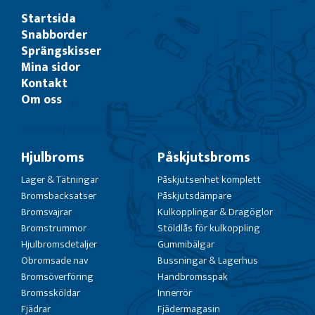
Startsida
Snabborder
Sprängskisser
Mina sidor
Kontakt
Om oss
Hjulbroms
Påskjutsbroms
Lager & Tätningar
Påskjutsenhet komplett
Bromsbacksatser
Påskjutsdämpare
Bromsvajrar
Kulkopplingar & Dragöglor
Bromstrummor
Stöldlås för kulkoppling
Hjulbromsdetaljer
Gummibälgar
Obromsade nav
Bussningar & Lagerhus
Bromsöverföring
Handbromsspak
Bromssköldar
Innerrör
Fjädrar
Fjädermagasin