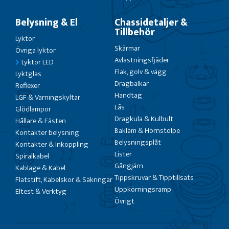
Belysning & El
Chassidetaljer &
Tillbehör
Lyktor
Skärmar
Övriga lyktor
Avlastningsfjäder
Lyktor LED
Flak, golv & vägg
Lyktglas
Dragbalkar
Reflexer
Handtag
LGF & Varningskyltar
Lås
Glödlampor
Dragkula & Kulbult
Hållare & Fästen
Bakläm & Hörnstolpe
Kontakter belysning
Belysningsplåt
Kontakter & Inkoppling
Lister
Spiralkabel
Gångjärn
Kablage & Kabel
Tippskruvar & Tipptillsats
Flatstift, Kabelskor & Säkringar
Uppkörningsramp
Eltest & Verktyg
Övrigt