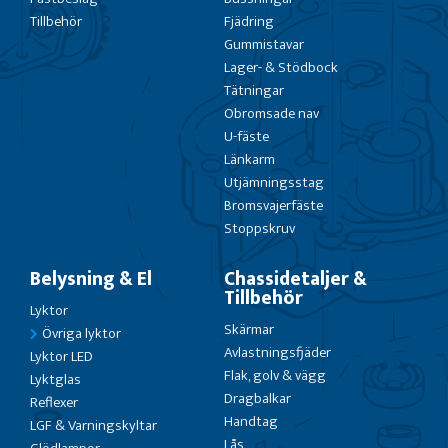
Tillbehör
Fjädring
Gummistavar
Lager- & Stödbock
Tätningar
Obromsade nav
U-fäste
Länkarm
Utjämningsstag
Bromsvajerfäste
Stoppskruv
Belysning & El
Chassidetaljer &
Tillbehör
Lyktor
Skärmar
Övriga lyktor
Avlastningsfjäder
Lyktor LED
Flak, golv & vägg
Lyktglas
Dragbalkar
Reflexer
Handtag
LGF & Varningskyltar
Lås