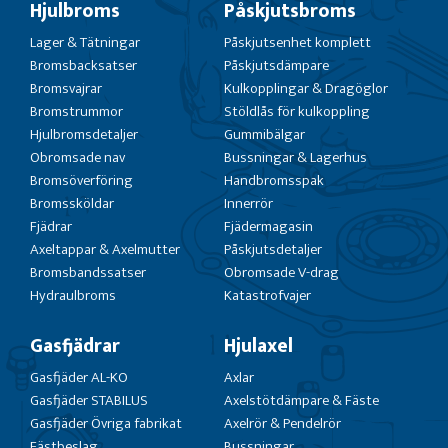
Hjulbroms
Påskjutsbroms
Lager & Tätningar
Påskjutsenhet komplett
Bromsbacksatser
Påskjutsdämpare
Bromsvajrar
Kulkopplingar & Dragöglor
Bromstrummor
Stöldlås för kulkoppling
Hjulbromsdetaljer
Gummibälgar
Obromsade nav
Bussningar & Lagerhus
Bromsöverföring
Handbromsspak
Bromssköldar
Innerrör
Fjädrar
Fjädermagasin
Axeltappar & Axelmutter
Påskjutsdetaljer
Bromsbandssatser
Obromsade V-drag
Hydraulbroms
Katastrofvajer
Gasfjädrar
Hjulaxel
Gasfjäder AL-KO
Axlar
Gasfjäder STABILUS
Axelstötdämpare & Fäste
Gasfjäder Övriga fabrikat
Axelrör & Pendelrör
Fästbeslag
Bussningar