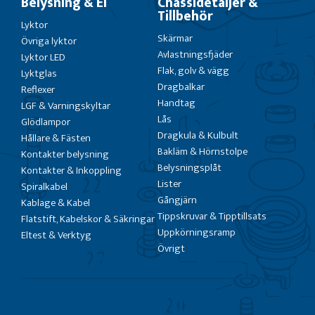
Belysning & El
Chassidetaljer &
Tillbehör
Lyktor
Skärmar
Övriga lyktor
Avlastningsfjäder
Lyktor LED
Flak, golv & vägg
Lyktglas
Dragbalkar
Reflexer
Handtag
LGF & Varningskyltar
Lås
Glödlampor
Dragkula & Kulbult
Hållare & Fästen
Bakläm & Hörnstolpe
Kontakter belysning
Belysningsplåt
Kontakter & Inkoppling
Lister
Spiralkabel
Gångjärn
Kablage & Kabel
Tippskruvar & Tipptillsats
Flatstift, Kabelskor & Säkringar
Uppkörningsramp
Eltest & Verktyg
Övrigt