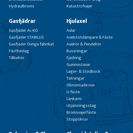
Hydraulbroms
Katastrofvajer
Gasfjädrar
Hjulaxel
Gasfjäder AL-KO
Axlar
Gasfjäder STABILUS
Axelstötdämpare & Fäste
Gasfjäder Övriga fabrikat
Axelrör & Pendelrör
Fästbeslag
Bussningar
Tillbehör
Fjädring
Gummistavar
Lager- & Stödbock
Tätningar
Obromsade nav
U-fäste
Länkarm
Utjämningsstag
Bromsvajerfäste
Stoppskruv