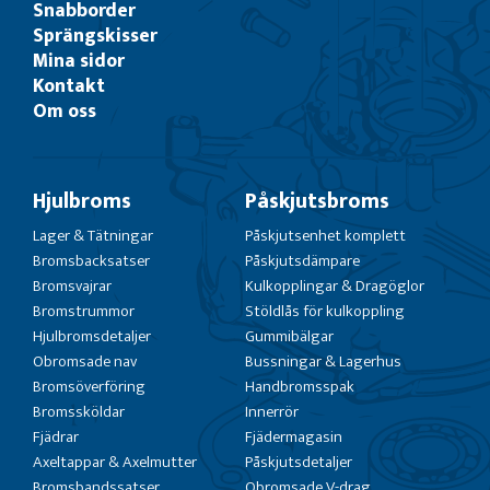
Snabborder
Sprängskisser
Mina sidor
Kontakt
Om oss
Hjulbroms
Påskjutsbroms
Lager & Tätningar
Påskjutsenhet komplett
Bromsbacksatser
Påskjutsdämpare
Bromsvajrar
Kulkopplingar & Dragöglor
Bromstrummor
Stöldlås för kulkoppling
Hjulbromsdetaljer
Gummibälgar
Obromsade nav
Bussningar & Lagerhus
Bromsöverföring
Handbromsspak
Bromssköldar
Innerrör
Fjädrar
Fjädermagasin
Axeltappar & Axelmutter
Påskjutsdetaljer
Bromsbandssatser
Obromsade V-drag