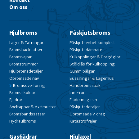
Kontakt
Om oss
Hjulbroms
Påskjutsbroms
Lager & Tätningar
Påskjutsenhet komplett
Bromsbacksatser
Påskjutsdämpare
Bromsvajrar
Kulkopplingar & Dragöglor
Bromstrummor
Stöldlås för kulkoppling
Hjulbromsdetaljer
Gummibälgar
Obromsade nav
Bussningar & Lagerhus
Bromsöverföring
Handbromsspak
Bromssköldar
Innerrör
Fjädrar
Fjädermagasin
Axeltappar & Axelmutter
Påskjutsdetaljer
Bromsbandssatser
Obromsade V-drag
Hydraulbroms
Katastrofvajer
Gasfjädrar
Hjulaxel