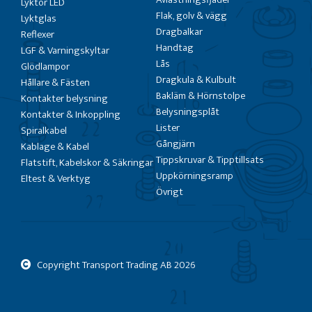
Lyktor LED
Flak, golv & vägg
Lyktglas
Dragbalkar
Reflexer
Handtag
LGF & Varningskyltar
Lås
Glödlampor
Dragkula & Kulbult
Hållare & Fästen
Bakläm & Hörnstolpe
Kontakter belysning
Belysningsplåt
Kontakter & Inkoppling
Lister
Spiralkabel
Gångjärn
Kablage & Kabel
Tippskruvar & Tipptillsats
Flatstift, Kabelskor & Säkringar
Uppkörningsramp
Eltest & Verktyg
Övrigt
Copyright Transport Trading AB
2026