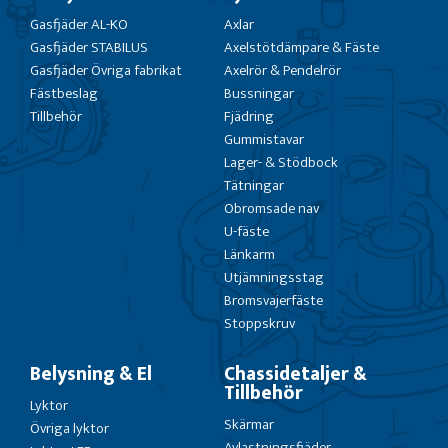
Gasfjäder AL-KO
Axlar
Gasfjäder STABILUS
Axelstötdämpare & Fäste
Gasfjäder Övriga fabrikat
Axelrör & Pendelrör
Fästbeslag
Bussningar
Tillbehör
Fjädring
Gummistavar
Lager- & Stödbock
Tätningar
Obromsade nav
U-fäste
Länkarm
Utjämningsstag
Bromsvajerfäste
Stoppskruv
Belysning & El
Chassidetaljer &
Tillbehör
Lyktor
Skärmar
Övriga lyktor
Avlastningsfjäder