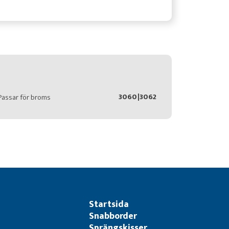
3060|3062
Passar för broms
Startsida
Snabborder
Sprängskisser