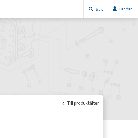
Laddar...
Sök
Till produktfilter