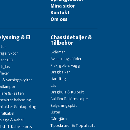
Mina sidor
Kontakt
Om oss
elysning & El
Chassidetaljer &
Tillbehör
ktor
Skärmar
riga lyktor
Avlastningsfjäder
ktor LED
Flak, golv & vägg
ktglas
Dragbalkar
flexer
Handtag
F & Varningskyltar
Lås
ödlampor
Dragkula & Kulbult
llare & Fästen
Bakläm & Hörnstolpe
ntakter belysning
Belysningsplåt
ntakter & Inkoppling
Lister
iralkabel
Gångjärn
blage & Kabel
Tippskruvar & Tipptillsats
atstift, Kabelskor &