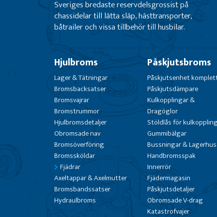
Sveriges bredaste reservdelsgrossist på
chassidelar till lätta släp, hästtransporter,
båtrailer och vissa tillbehör till husbilar.
Hjulbroms
Påskjutsbroms
Lager & Tätningar
Påskjutsenhet komplet
Bromsbacksatser
Påskjutsdämpare
Bromsvajrar
Kulkopplingar &
Bromstrummor
Dragöglor
Hjulbromsdetaljer
Stöldlås för kulkopplin
Obromsade nav
Gummibälgar
Bromsöverföring
Bussningar & Lagerhus
Bromssköldar
Handbromsspak
Fjädrar
Innerrör
Axeltappar & Axelmutter
Fjädermagasin
Bromsbandssatser
Påskjutsdetaljer
Hydraulbroms
Obromsade V-drag
Katastrofvajer