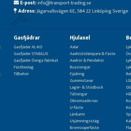
E-post:
info@transport-trading.se
Adress:
Jägarvallsvägen 6E, 584 22 Linköping Sverige
Gasfjädrar
Hjulaxel
B
t
Gasfjäder AL-KO
Axlar
Ly
Gasfjäder STABILUS
Axelstötdämpare & Fäste
Öv
Gasfjäder Övriga fabrikat
Axelrör & Pendelrör
Ly
Fästbeslag
Bussningar
Ly
g
Tillbehör
Fjädring
Re
Gummistavar
LG
Lager- & Stödbock
Gl
Tätningar
Hå
Obromsade nav
Ko
U-fäste
Ko
Länkarm
Sp
Utjämningsstag
Ka
Bromsvajerfäste
Fl