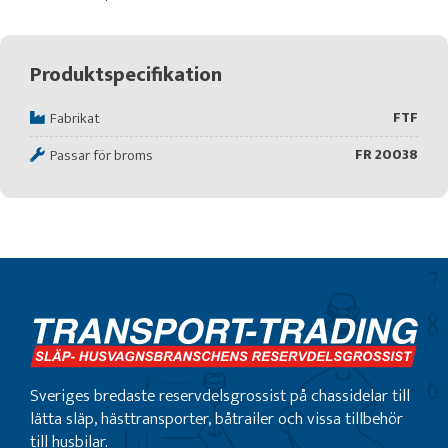
Produktspecifikation
FTF
Fabrikat
FR 20038
Passar för broms
Sveriges bredaste reservdelsgrossist på chassidelar till
lätta släp, hästtransporter, båtrailer och vissa tillbehör
till husbilar.