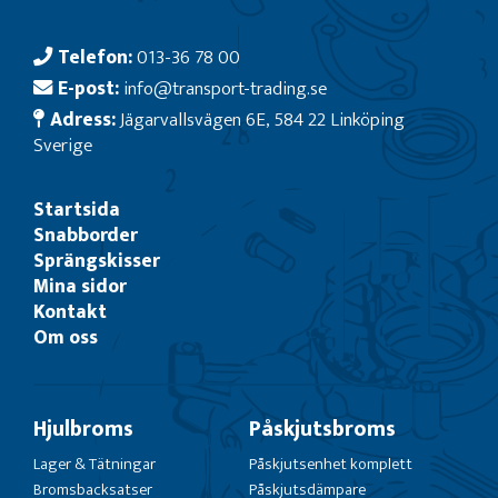
Telefon:
013-36 78 00
E-post:
info@transport-trading.se
Adress:
Jägarvallsvägen 6E, 584 22 Linköping
Sverige
Startsida
Snabborder
Sprängskisser
Mina sidor
Kontakt
Om oss
Hjulbroms
Påskjutsbroms
Lager & Tätningar
Påskjutsenhet komplett
Bromsbacksatser
Påskjutsdämpare