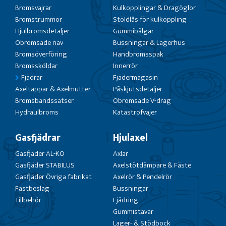
Bromsvajrar
Kulkopplingar & Dragöglor
Bromstrummor
Stöldlås för kulkoppling
Hjulbromsdetaljer
Gummibälgar
Obromsade nav
Bussningar & Lagerhus
Bromsöverföring
Handbromsspak
Bromssköldar
Innerrör
Fjädrar
Fjädermagasin
Axeltappar & Axelmutter
Påskjutsdetaljer
Bromsbandssatser
Obromsade V-drag
Hydraulbroms
Katastrofvajer
Gasfjädrar
Hjulaxel
Gasfjäder AL-KO
Axlar
Gasfjäder STABILUS
Axelstötdämpare & Fäste
Gasfjäder Övriga fabrikat
Axelrör & Pendelrör
Fästbeslag
Bussningar
Tillbehör
Fjädring
Gummistavar
Lager- & Stödbock