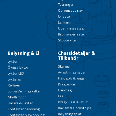
Tätningar
Obromsade nav
U-fäste
Länkarm
Utjämningsstag
Bromsvajerfäste
Stoppskruv
Belysning & El
Chassidetaljer &
Tillbehör
Lyktor
Skärmar
Övriga lyktor
Avlastningsfjäder
Lyktor LED
Flak, golv & vägg
Lyktglas
Dragbalkar
Reflexer
Handtag
LGF & Varningskyltar
Lås
Glödlampor
Dragkula & Kulbult
Hållare & Fästen
Bakläm & Hörnstolpe
Kontakter belysning
Belysningsplåt
Kontakter & Inkoppling