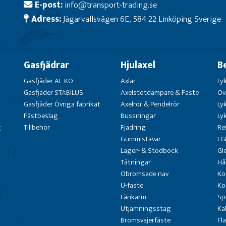
E-post:
info@transport-trading.se
Adress:
Jägarvallsvägen 6E, 584 22 Linköping Sverige
Gasfjädrar
Hjulaxel
B
t
Gasfjäder AL-KO
Axlar
Ly
Gasfjäder STABILUS
Axelstötdämpare & Fäste
Öv
Gasfjäder Övriga fabrikat
Axelrör & Pendelrör
Ly
Fästbeslag
Bussningar
Ly
g
Tillbehör
Fjädring
Re
Gummistavar
LG
Lager- & Stödbock
Gl
Tätningar
Hå
Obromsade nav
Ko
U-fäste
Ko
Länkarm
Sp
Utjämningsstag
Ka
Bromsvajerfäste
Fl