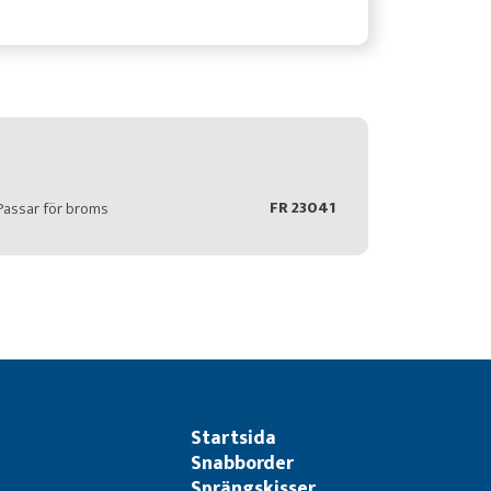
FR 23041
Passar för broms
Startsida
Snabborder
Sprängskisser