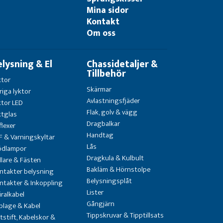
Mina sidor
Kontakt
Om oss
elysning & El
Chassidetaljer &
Tillbehör
ktor
Skärmar
riga lyktor
Avlastningsfjäder
ktor LED
Flak, golv & vägg
ktglas
Dragbalkar
flexer
Handtag
F & Varningskyltar
Lås
ödlampor
Dragkula & Kulbult
llare & Fästen
Bakläm & Hörnstolpe
ntakter belysning
Belysningsplåt
ntakter & Inkoppling
Lister
iralkabel
Gångjärn
blage & Kabel
Tippskruvar & Tipptillsats
atstift, Kabelskor &