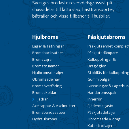
Sveriges bredaste reservdelsgrossist på
chassidelar till lätta släp, hästtransporter,
båtrailer och vissa tillbehör till husbilar.
Hjulbroms
Påskjutsbroms
Lager & Tätningar
Påskjutsenhet komplet
Bromsbacksatser
Påskjutsdämpare
Bromsvajrar
Kulkopplingar &
Bromstrummor
Dragöglor
Hjulbromsdetaljer
Stöldlås för kulkopplin
Obromsade nav
Gummibälgar
Bromsöverföring
Bussningar & Lagerhus
Bromssköldar
Handbromsspak
Fjädrar
Innerrör
Axeltappar & Axelmutter
Fjädermagasin
Bromsbandssatser
Påskjutsdetaljer
Hydraulbroms
Obromsade V-drag
Katastrofvajer