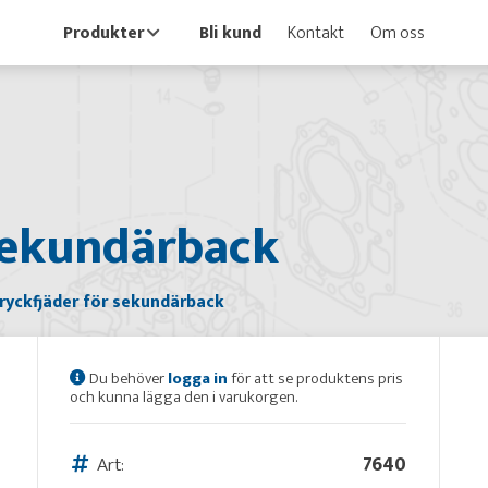
Produkter
Bli kund
Kontakt
Om oss
 sekundärback
ryckfjäder för sekundärback
Du behöver
logga in
för att se produktens pris
och kunna lägga den i varukorgen.
Art:
7640