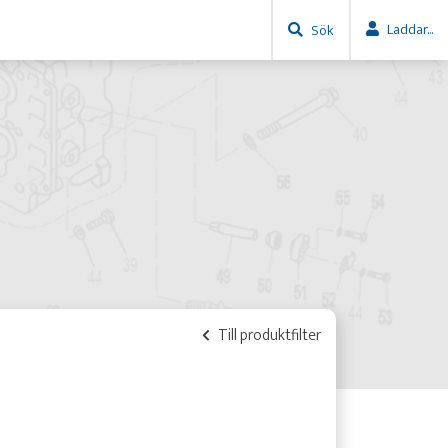
Laddar...
Sök
Till produktfilter