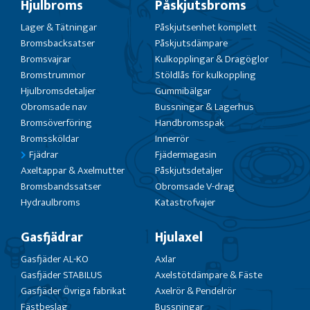
Hjulbroms
Påskjutsbroms
Lager & Tätningar
Påskjutsenhet komplett
Bromsbacksatser
Påskjutsdämpare
Bromsvajrar
Kulkopplingar & Dragöglor
Bromstrummor
Stöldlås för kulkoppling
Hjulbromsdetaljer
Gummibälgar
Obromsade nav
Bussningar & Lagerhus
Bromsöverföring
Handbromsspak
Bromssköldar
Innerrör
Fjädrar
Fjädermagasin
Axeltappar & Axelmutter
Påskjutsdetaljer
Bromsbandssatser
Obromsade V-drag
Hydraulbroms
Katastrofvajer
Gasfjädrar
Hjulaxel
Gasfjäder AL-KO
Axlar
Gasfjäder STABILUS
Axelstötdämpare & Fäste
Gasfjäder Övriga fabrikat
Axelrör & Pendelrör
Fästbeslag
Bussningar