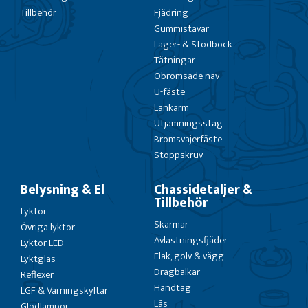
Tillbehör
Fjädring
Gummistavar
Lager- & Stödbock
Tätningar
Obromsade nav
U-fäste
Länkarm
Utjämningsstag
Bromsvajerfäste
Stoppskruv
Belysning & El
Chassidetaljer &
Tillbehör
Lyktor
Skärmar
Övriga lyktor
Avlastningsfjäder
Lyktor LED
Flak, golv & vägg
Lyktglas
Dragbalkar
Reflexer
Handtag
LGF & Varningskyltar
Lås
Glödlampor