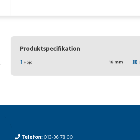
Produktspecifikation
16 mm
Höjd
Telefon:
013-36 78 00