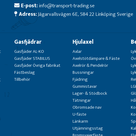
E-post:
info@transport-trading.se
Adress:
Jägarvallsvägen 6E, 584 22 Linköping Sverige
Gasfjädrar
Hjulaxel
B
t
Gasfjäder AL-KO
Axlar
Ly
Gasfjäder STABILUS
Axelstötdämpare & Fäste
Öv
Gasfjäder Övriga fabrikat
Axelrör & Pendelrör
Ly
Fästbeslag
Bussningar
Ly
g
Tillbehör
Fjädring
Re
Gummistavar
LG
Lager- & Stödbock
Gl
Tätningar
Hå
Obromsade nav
Ko
U-fäste
Ko
Länkarm
Sp
Utjämningsstag
Ka
Bromsvajerfäste
Fl