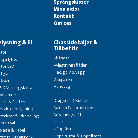
Sprängskisser
Mina sidor
Kontakt
Om oss
elysning & El
Chassidetaljer &
Tillbehör
ktor
Skärmar
riga lyktor
Avlastningsfjäder
ktor LED
Flak, golv & vägg
ktglas
Dragbalkar
flexer
Handtag
F & Varningskyltar
Lås
ödlampor
Dragkula & Kulbult
llare & Fästen
Bakläm & Hörnstolpe
ntakter belysning
Belysningsplåt
ntakter & Inkoppling
Lister
iralkabel
Gångjärn
blage & Kabel
Tippskruvar & Tipptillsats
atstift, Kabelskor &