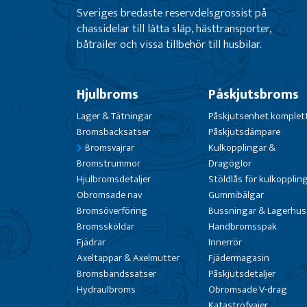
Sveriges bredaste reservdelsgrossist på
chassidelar till lätta släp, hästtransporter,
båtrailer och vissa tillbehör till husbilar.
Hjulbroms
Påskjutsbroms
Lager & Tätningar
Påskjutsenhet komplet
Bromsbacksatser
Påskjutsdämpare
Bromsvajrar
Kulkopplingar &
Bromstrummor
Dragöglor
Hjulbromsdetaljer
Stöldlås för kulkopplin
Obromsade nav
Gummibälgar
Bromsöverföring
Bussningar & Lagerhus
Bromssköldar
Handbromsspak
Fjädrar
Innerrör
Axeltappar & Axelmutter
Fjädermagasin
Bromsbandssatser
Påskjutsdetaljer
Hydraulbroms
Obromsade V-drag
Katastrofvajer