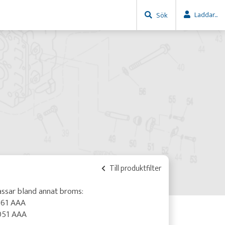
Laddar...
Sök
Till produktfilter
ssar bland annat broms:
361 AAA
051 AAA