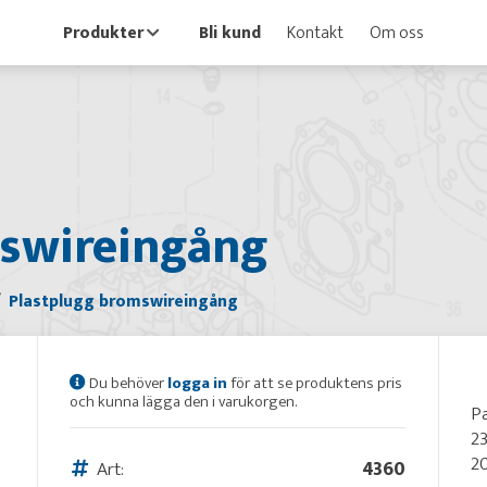
Produkter
Bli kund
Kontakt
Om oss
mswireingång
Plastplugg bromswireingång
Du behöver
logga in
för att se produktens pris
och kunna lägga den i varukorgen.
Pa
2
2
Art:
4360