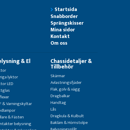
Startsida
Snabborder
Sprängskisser
Mina sidor
Kontakt
Om oss
elysning & El
Chassidetaljer &
Tillbehör
ktor
Skärmar
riga lyktor
Avlastningsfjäder
ktor LED
Flak, golv & vägg
ktglas
Dragbalkar
flexer
Handtag
F & Varningskyltar
Lås
ödlampor
Dragkula & Kulbult
llare & Fästen
Bakläm & Hörnstolpe
ntakter belysning
Belysningsplåt