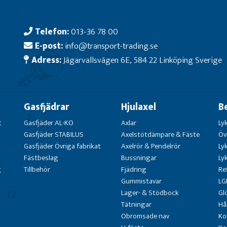
Telefon:
013-36 78 00
E-post:
info@transport-trading.se
Adress:
Jägarvallsvägen 6E, 584 22 Linköping Sverige
Gasfjädrar
Hjulaxel
B
t
Gasfjäder AL-KO
Axlar
Ly
Gasfjäder STABILUS
Axelstötdämpare & Fäste
Öv
Gasfjäder Övriga fabrikat
Axelrör & Pendelrör
Ly
Fästbeslag
Bussningar
Ly
g
Tillbehör
Fjädring
Re
Gummistavar
LG
Lager- & Stödbock
Gl
Tätningar
Hå
Obromsade nav
Ko