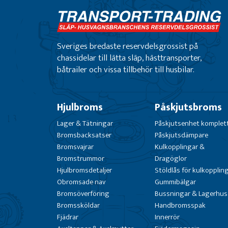
Sveriges bredaste reservdelsgrossist på
chassidelar till lätta släp, hästtransporter,
båtrailer och vissa tillbehör till husbilar.
Hjulbroms
Påskjutsbroms
Lager & Tätningar
Påskjutsenhet komplet
Bromsbacksatser
Påskjutsdämpare
Bromsvajrar
Kulkopplingar &
Bromstrummor
Dragöglor
Hjulbromsdetaljer
Stöldlås för kulkopplin
Obromsade nav
Gummibälgar
Bromsöverföring
Bussningar & Lagerhus
Bromssköldar
Handbromsspak
Fjädrar
Innerrör