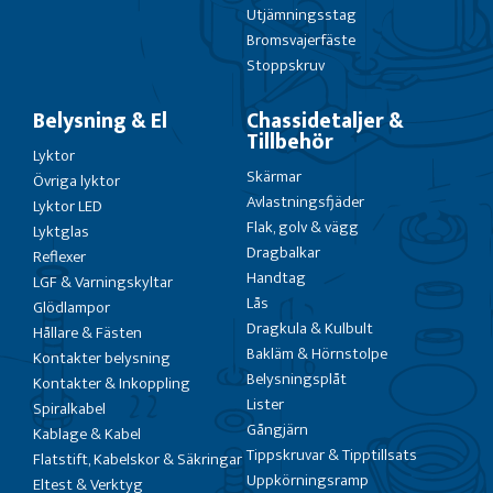
Utjämningsstag
Bromsvajerfäste
Stoppskruv
Belysning & El
Chassidetaljer &
Tillbehör
Lyktor
Skärmar
Övriga lyktor
Avlastningsfjäder
Lyktor LED
Flak, golv & vägg
Lyktglas
Dragbalkar
Reflexer
Handtag
LGF & Varningskyltar
Lås
Glödlampor
Dragkula & Kulbult
Hållare & Fästen
Bakläm & Hörnstolpe
Kontakter belysning
Belysningsplåt
Kontakter & Inkoppling
Lister
Spiralkabel
Gångjärn
Kablage & Kabel
Tippskruvar & Tipptillsats
Flatstift, Kabelskor & Säkringar
Uppkörningsramp
Eltest & Verktyg