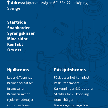
Adress:
Jägarvallsvägen 6E, 584 22 Linköping
Sverige
Startsida
Snabborder
Sprängskisser
Mina sidor
Kontakt
Om oss
Hjulbroms
Påskjutsbroms
Lager & Tätningar
Påskjutsenhet komplett
Bromsbacksatser
Påskjutsdämpare
Bromsvajrar
Kulkopplingar & Dragöglor
Bromstrummor
Stöldlås för kulkoppling
Hjulbromsdetaljer
Gummibälgar
Obromsade nav
Bussningar & Lagerhus