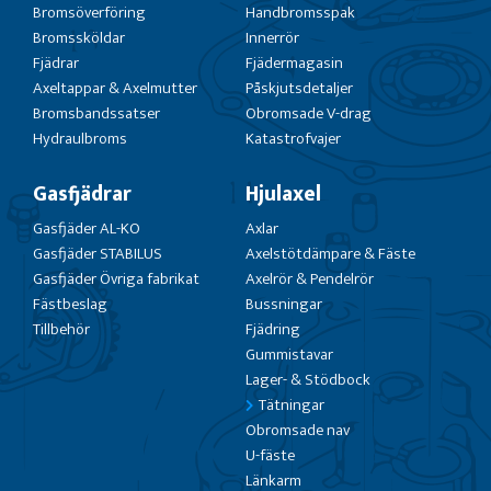
Bromsöverföring
Handbromsspak
Bromssköldar
Innerrör
Fjädrar
Fjädermagasin
Axeltappar & Axelmutter
Påskjutsdetaljer
Bromsbandssatser
Obromsade V-drag
Hydraulbroms
Katastrofvajer
Gasfjädrar
Hjulaxel
Gasfjäder AL-KO
Axlar
Gasfjäder STABILUS
Axelstötdämpare & Fäste
Gasfjäder Övriga fabrikat
Axelrör & Pendelrör
Fästbeslag
Bussningar
Tillbehör
Fjädring
Gummistavar
Lager- & Stödbock
Tätningar
Obromsade nav
U-fäste
Länkarm