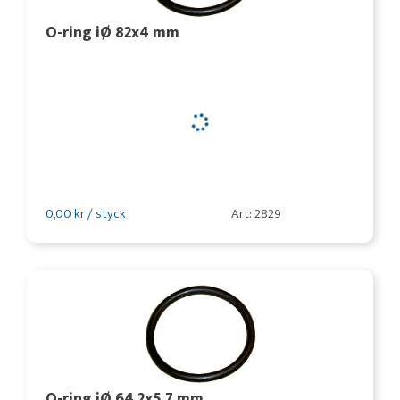
O-ring iØ 82x4 mm
0,00 kr / styck
Art: 2829
O-ring iØ 64,2x5,7 mm