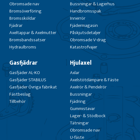
Obromsade nav
Bussningar & Lagerhus
Bromsöverföring
Handbromsspak
Bromssköldar
Innerrör
Fjädrar
Fjädermagasin
Axeltappar & Axelmutter
Påskjutsdetaljer
Bromsbandssatser
Obromsade V-drag
Hydraulbroms
Katastrofvajer
Gasfjädrar
Hjulaxel
Gasfjäder AL-KO
Axlar
Gasfjäder STABILUS
Axelstötdämpare & Fäste
Gasfjäder Övriga fabrikat
Axelrör & Pendelrör
Fästbeslag
Bussningar
Tillbehör
Fjädring
Gummistavar
Lager- & Stödbock
Tätningar
Obromsade nav
U-fäste