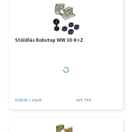
Stöldlås Robstop WW 30 K+Z
0,00 kr / styck
Art: 755