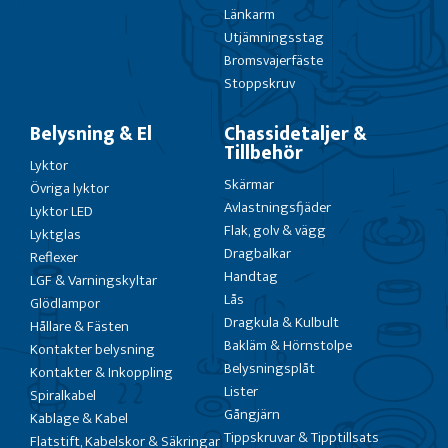
Länkarm
Utjämningsstag
Bromsvajerfäste
Stoppskruv
Belysning & El
Chassidetaljer &
Tillbehör
Lyktor
Skärmar
Övriga lyktor
Avlastningsfjäder
Lyktor LED
Flak, golv & vägg
Lyktglas
Dragbalkar
Reflexer
Handtag
LGF & Varningskyltar
Lås
Glödlampor
Dragkula & Kulbult
Hållare & Fästen
Bakläm & Hörnstolpe
Kontakter belysning
Belysningsplåt
Kontakter & Inkoppling
Lister
Spiralkabel
Gångjärn
Kablage & Kabel
Tippskruvar & Tipptillsats
Flatstift, Kabelskor & Säkringar