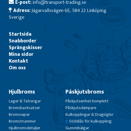
E-post:
info@transport-trading.se
Adress:
Jägarvallsvägen 6E, 584 22 Linköping
Sverige
Startsida
Snabborder
Sprängskisser
Mina sidor
Kontakt
Om oss
Hjulbroms
Påskjutsbroms
Lager & Tätningar
Påskjutsenhet komplett
Bromsbacksatser
Påskjutsdämpare
Bromsvajrar
Kulkopplingar & Dragöglor
Bromstrummor
Stöldlås för kulkoppling
Hjulbromsdetaljer
Gummibälgar