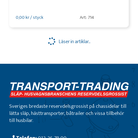
0,00 kr / styck
Art: 714
Läser in artiklar...
Sveriges bredaste reservdelsgrossist på chassidelar till
lätta släp, hästtransporter, båtrailer och vissa tillbehör
till husbilar.