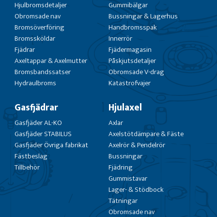
Hjulbromsdetaljer
Gummibälgar
Obromsade nav
Bussningar & Lagerhus
Bromsöverföring
Handbromsspak
Bromssköldar
Innerrör
Fjädrar
Fjädermagasin
Axeltappar & Axelmutter
Påskjutsdetaljer
Bromsbandssatser
Obromsade V-drag
Hydraulbroms
Katastrofvajer
Gasfjädrar
Hjulaxel
Gasfjäder AL-KO
Axlar
Gasfjäder STABILUS
Axelstötdämpare & Fäste
Gasfjäder Övriga fabrikat
Axelrör & Pendelrör
Fästbeslag
Bussningar
Tillbehör
Fjädring
Gummistavar
Lager- & Stödbock
Tätningar
Obromsade nav