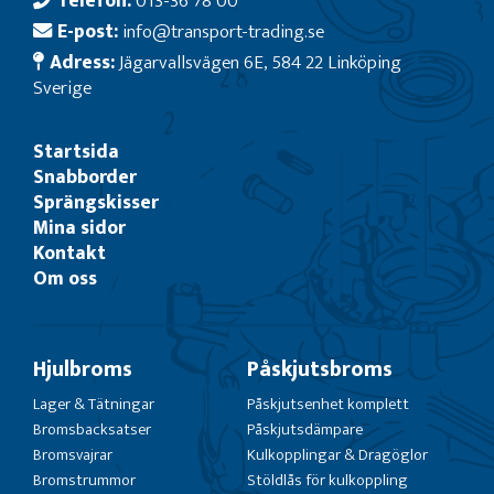
Telefon:
013-36 78 00
E-post:
info@transport-trading.se
Adress:
Jägarvallsvägen 6E, 584 22 Linköping
Sverige
Startsida
Snabborder
Sprängskisser
Mina sidor
Kontakt
Om oss
Hjulbroms
Påskjutsbroms
Lager & Tätningar
Påskjutsenhet komplett
Bromsbacksatser
Påskjutsdämpare
Bromsvajrar
Kulkopplingar & Dragöglor
Bromstrummor
Stöldlås för kulkoppling