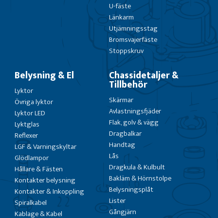
U-fäste
Länkarm
Utjämningsstag
Bromsvajerfäste
Stoppskruv
Belysning & El
Chassidetaljer &
Tillbehör
Lyktor
Skärmar
Övriga lyktor
Avlastningsfjäder
Lyktor LED
Flak, golv & vägg
Lyktglas
Dragbalkar
Reflexer
Handtag
LGF & Varningskyltar
Lås
Glödlampor
Dragkula & Kulbult
Hållare & Fästen
Bakläm & Hörnstolpe
Kontakter belysning
Belysningsplåt
Kontakter & Inkoppling
Lister
Spiralkabel
Gångjärn
Kablage & Kabel