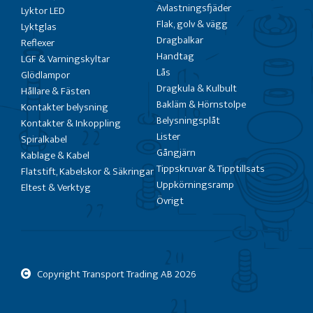
Avlastningsfjäder
Lyktor LED
Flak, golv & vägg
Lyktglas
Dragbalkar
Reflexer
Handtag
LGF & Varningskyltar
Lås
Glödlampor
Dragkula & Kulbult
Hållare & Fästen
Bakläm & Hörnstolpe
Kontakter belysning
Belysningsplåt
Kontakter & Inkoppling
Lister
Spiralkabel
Gångjärn
Kablage & Kabel
Tippskruvar & Tipptillsats
Flatstift, Kabelskor & Säkringar
Uppkörningsramp
Eltest & Verktyg
Övrigt
Copyright Transport Trading AB
2026