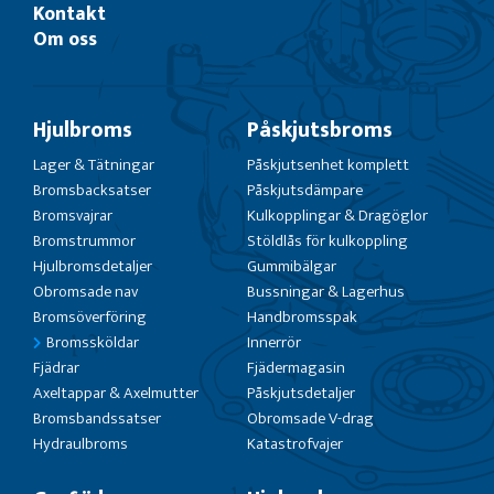
Kontakt
Om oss
Hjulbroms
Påskjutsbroms
Lager & Tätningar
Påskjutsenhet komplett
Bromsbacksatser
Påskjutsdämpare
Bromsvajrar
Kulkopplingar & Dragöglor
Bromstrummor
Stöldlås för kulkoppling
Hjulbromsdetaljer
Gummibälgar
Obromsade nav
Bussningar & Lagerhus
Bromsöverföring
Handbromsspak
Bromssköldar
Innerrör
Fjädrar
Fjädermagasin
Axeltappar & Axelmutter
Påskjutsdetaljer
Bromsbandssatser
Obromsade V-drag
Hydraulbroms
Katastrofvajer