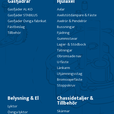
Gasfjädrar
Hjulaxel
Gasfjäder AL-KO
Axlar
Gasfjäder STABILUS
Axelstötdämpare & Fäste
Gasfjäder Övriga fabrikat
Axelrör & Pendelrör
Fästbeslag
Bussningar
Tillbehör
Fjädring
Gummistavar
Lager- & Stödbock
Tätningar
Obromsade nav
U-fäste
Länkarm
Utjämningsstag
Bromsvajerfäste
Stoppskruv
Belysning & El
Chassidetaljer &
Tillbehör
Lyktor
Skärmar
Övriga lyktor