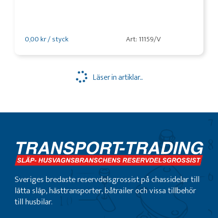
0,00 kr / styck
Art: 11159/V
Läser in artiklar...
Sveriges bredaste reservdelsgrossist på chassidelar till
lätta släp, hästtransporter, båtrailer och vissa tillbehör
till husbilar.