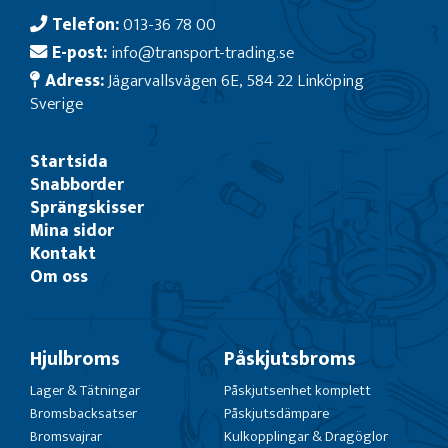
Telefon:
013-36 78 00
E-post:
info@transport-trading.se
Adress:
Jägarvallsvägen 6E, 584 22 Linköping
Sverige
Startsida
Snabborder
Sprängskisser
Mina sidor
Kontakt
Om oss
Hjulbroms
Påskjutsbroms
Lager & Tätningar
Påskjutsenhet komplett
Bromsbacksatser
Påskjutsdämpare
Bromsvajrar
Kulkopplingar & Dragöglor