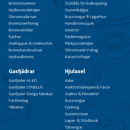
Bromstrummor
Stöldlås för kulkoppling
Hjulbromsdetaljer
Gummibälgar
Obromsade nav
Bussningar & Lagerhus
Bromsöverföring
Handbromsspak
Bromssköldar
Innerrör
Fjädrar
Fjädermagasin
Axeltappar & Axelmutter
Påskjutsdetaljer
Bromsbandssatser
Obromsade V-drag
Hydraulbroms
Katastrofvajer
Gasfjädrar
Hjulaxel
Gasfjäder AL-KO
Axlar
Gasfjäder STABILUS
Axelstötdämpare & Fäste
Gasfjäder Övriga fabrikat
Axelrör & Pendelrör
Fästbeslag
Bussningar
Tillbehör
Fjädring
Gummistavar
Lager- & Stödbock
Tätningar