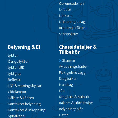
Obromsade nav
U-fäste
Länkarm
Utjämningsstag
Bromsvajerfäste
Stoppskruv
Belysning & El
Chassidetaljer &
Tillbehör
Lyktor
Skärmar
Övriga lyktor
Avlastningsfjäder
Lyktor LED
Flak, golv & vägg
Lyktglas
Dragbalkar
Reflexer
Handtag
LGF & Varningskyltar
Lås
Glödlampor
Dragkula & Kulbult
Hållare & Fästen
Bakläm & Hörnstolpe
Kontakter belysning
Belysningsplåt
Kontakter & Inkoppling
Lister
Spiralkabel