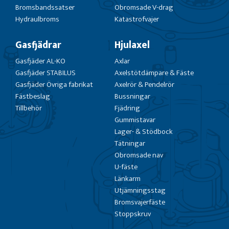
Bromsbandssatser
Obromsade V-drag
Hydraulbroms
Katastrofvajer
Gasfjädrar
Hjulaxel
Gasfjäder AL-KO
Axlar
Gasfjäder STABILUS
Axelstötdämpare & Fäste
Gasfjäder Övriga fabrikat
Axelrör & Pendelrör
Fästbeslag
Bussningar
Tillbehör
Fjädring
Gummistavar
Lager- & Stödbock
Tätningar
Obromsade nav
U-fäste
Länkarm
Utjämningsstag
Bromsvajerfäste
Stoppskruv