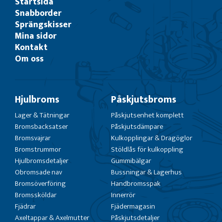
Startsida
Snabborder
Sprängskisser
Mina sidor
Kontakt
Om oss
Hjulbroms
Påskjutsbroms
Lager & Tätningar
Påskjutsenhet komplett
Bromsbacksatser
Påskjutsdämpare
Bromsvajrar
Kulkopplingar & Dragöglor
Bromstrummor
Stöldlås för kulkoppling
Hjulbromsdetaljer
Gummibälgar
Obromsade nav
Bussningar & Lagerhus
Bromsöverföring
Handbromsspak
Bromssköldar
Innerrör
Fjädrar
Fjädermagasin
Axeltappar & Axelmutter
Påskjutsdetaljer