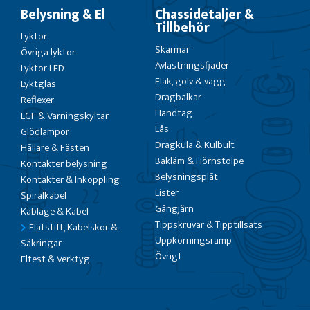
Belysning & El
Chassidetaljer &
Tillbehör
Lyktor
Skärmar
Övriga lyktor
Avlastningsfjäder
Lyktor LED
Flak, golv & vägg
Lyktglas
Dragbalkar
Reflexer
Handtag
LGF & Varningskyltar
Lås
Glödlampor
Dragkula & Kulbult
Hållare & Fästen
Bakläm & Hörnstolpe
Kontakter belysning
Belysningsplåt
Kontakter & Inkoppling
Lister
Spiralkabel
Gångjärn
Kablage & Kabel
Tippskruvar & Tipptillsats
Flatstift, Kabelskor &
Uppkörningsramp
Säkringar
Övrigt
Eltest & Verktyg