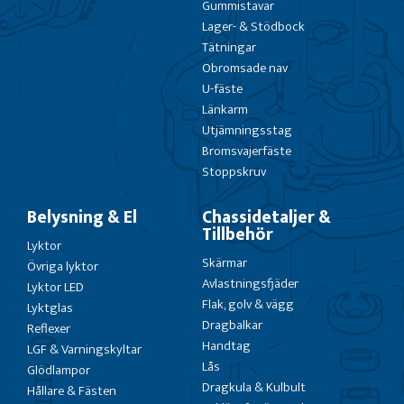
Gummistavar
Lager- & Stödbock
Tätningar
Obromsade nav
U-fäste
Länkarm
Utjämningsstag
Bromsvajerfäste
Stoppskruv
Belysning & El
Chassidetaljer &
Tillbehör
Lyktor
Skärmar
Övriga lyktor
Avlastningsfjäder
Lyktor LED
Flak, golv & vägg
Lyktglas
Dragbalkar
Reflexer
Handtag
LGF & Varningskyltar
Lås
Glödlampor
Dragkula & Kulbult
Hållare & Fästen