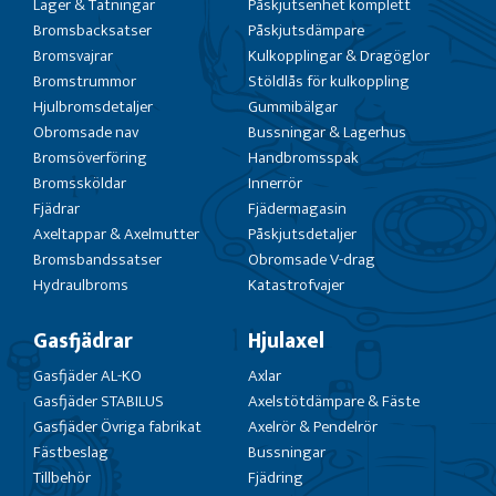
Lager & Tätningar
Påskjutsenhet komplett
Bromsbacksatser
Påskjutsdämpare
Bromsvajrar
Kulkopplingar & Dragöglor
Bromstrummor
Stöldlås för kulkoppling
Hjulbromsdetaljer
Gummibälgar
Obromsade nav
Bussningar & Lagerhus
Bromsöverföring
Handbromsspak
Bromssköldar
Innerrör
Fjädrar
Fjädermagasin
Axeltappar & Axelmutter
Påskjutsdetaljer
Bromsbandssatser
Obromsade V-drag
Hydraulbroms
Katastrofvajer
Gasfjädrar
Hjulaxel
Gasfjäder AL-KO
Axlar
Gasfjäder STABILUS
Axelstötdämpare & Fäste
Gasfjäder Övriga fabrikat
Axelrör & Pendelrör
Fästbeslag
Bussningar
Tillbehör
Fjädring