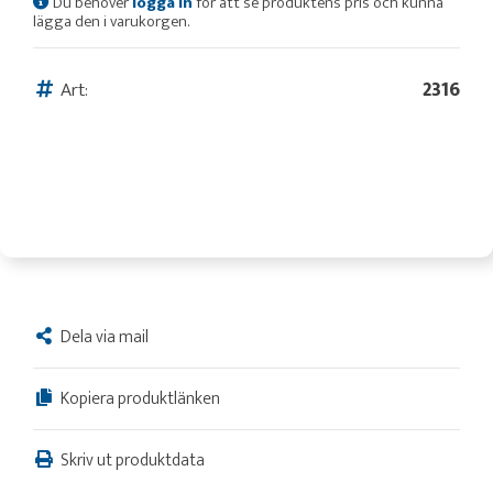
Du behöver
logga in
för att se produktens pris och kunna
lägga den i varukorgen.
Art:
2316
Dela via mail
Kopiera produktlänken
Skriv ut produktdata