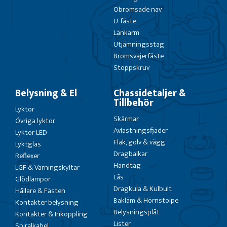
Obromsade nav
U-fäste
Länkarm
Utjämningsstag
Bromsvajerfäste
Stoppskruv
Belysning & El
Chassidetaljer &
Tillbehör
Lyktor
Skärmar
Övriga lyktor
Avlastningsfjäder
Lyktor LED
Flak, golv & vägg
Lyktglas
Dragbalkar
Reflexer
Handtag
LGF & Varningskyltar
Lås
Glödlampor
Dragkula & Kulbult
Hållare & Fästen
Bakläm & Hörnstolpe
Kontakter belysning
Belysningsplåt
Kontakter & Inkoppling
Lister
Spiralkabel