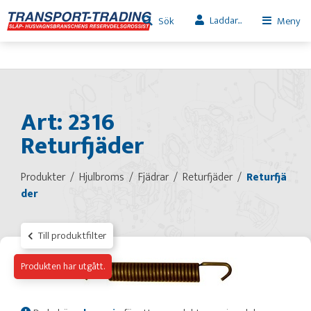
Laddar...
Sök
Meny
Art: 2316
Returfjäder
Produkter
Hjulbroms
Fjädrar
Returfjäder
Returfjä
der
Till produktfilter
Produkten har utgått.