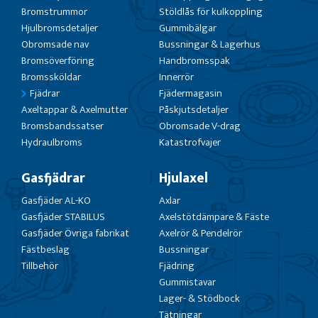
Bromstrummor
Stöldlås för kulkoppling
Hjulbromsdetaljer
Gummibälgar
Obromsade nav
Bussningar & Lagerhus
Bromsöverföring
Handbromsspak
Bromssköldar
Innerrör
Fjädrar
Fjädermagasin
Axeltappar & Axelmutter
Påskjutsdetaljer
Bromsbandssatser
Obromsade V-drag
Hydraulbroms
Katastrofvajer
Gasfjädrar
Hjulaxel
Gasfjäder AL-KO
Axlar
Gasfjäder STABILUS
Axelstötdämpare & Fäste
Gasfjäder Övriga fabrikat
Axelrör & Pendelrör
Fästbeslag
Bussningar
Tillbehör
Fjädring
Gummistavar
Lager- & Stödbock
Tätningar