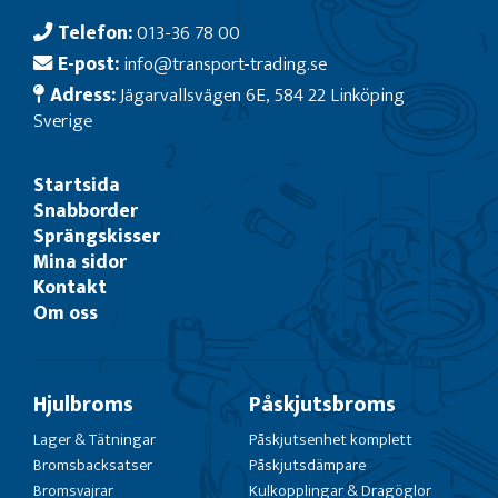
Telefon:
013-36 78 00
E-post:
info@transport-trading.se
Adress:
Jägarvallsvägen 6E, 584 22 Linköping
Sverige
Startsida
Snabborder
Sprängskisser
Mina sidor
Kontakt
Om oss
Hjulbroms
Påskjutsbroms
Lager & Tätningar
Påskjutsenhet komplett
Bromsbacksatser
Påskjutsdämpare
Bromsvajrar
Kulkopplingar & Dragöglor