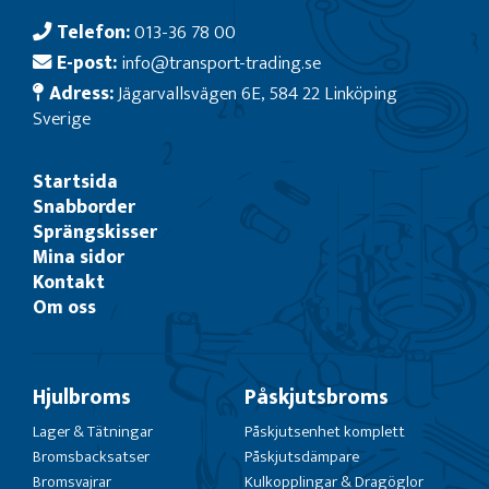
Telefon:
013-36 78 00
E-post:
info@transport-trading.se
Adress:
Jägarvallsvägen 6E, 584 22 Linköping
Sverige
Startsida
Snabborder
Sprängskisser
Mina sidor
Kontakt
Om oss
Hjulbroms
Påskjutsbroms
Lager & Tätningar
Påskjutsenhet komplett
Bromsbacksatser
Påskjutsdämpare
Bromsvajrar
Kulkopplingar & Dragöglor