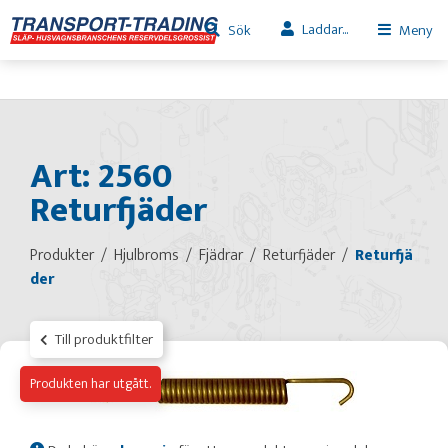
Laddar...
Sök
Meny
Art: 2560
Returfjäder
Produkter
Hjulbroms
Fjädrar
Returfjäder
Returfjä
der
Till produktfilter
Produkten har utgått.