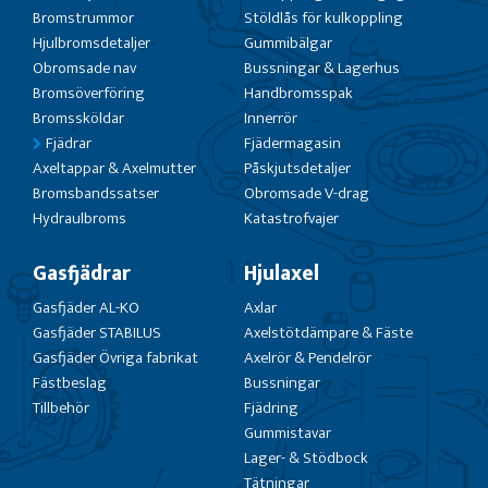
Bromstrummor
Stöldlås för kulkoppling
Hjulbromsdetaljer
Gummibälgar
Obromsade nav
Bussningar & Lagerhus
Bromsöverföring
Handbromsspak
Bromssköldar
Innerrör
Fjädrar
Fjädermagasin
Axeltappar & Axelmutter
Påskjutsdetaljer
Bromsbandssatser
Obromsade V-drag
Hydraulbroms
Katastrofvajer
Gasfjädrar
Hjulaxel
Gasfjäder AL-KO
Axlar
Gasfjäder STABILUS
Axelstötdämpare & Fäste
Gasfjäder Övriga fabrikat
Axelrör & Pendelrör
Fästbeslag
Bussningar
Tillbehör
Fjädring
Gummistavar
Lager- & Stödbock
Tätningar