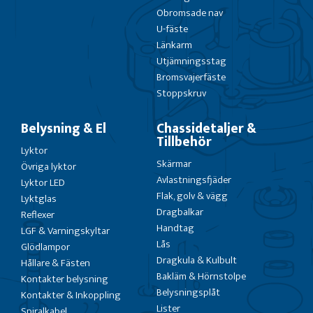
Obromsade nav
U-fäste
Länkarm
Utjämningsstag
Bromsvajerfäste
Stoppskruv
Belysning & El
Chassidetaljer &
Tillbehör
Lyktor
Skärmar
Övriga lyktor
Avlastningsfjäder
Lyktor LED
Flak, golv & vägg
Lyktglas
Dragbalkar
Reflexer
Handtag
LGF & Varningskyltar
Lås
Glödlampor
Dragkula & Kulbult
Hållare & Fästen
Bakläm & Hörnstolpe
Kontakter belysning
Belysningsplåt
Kontakter & Inkoppling
Lister
Spiralkabel