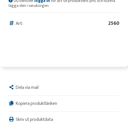
Du behöver
logga in
för att se produktens pris och kunna
lägga den i varukorgen.
Art:
2560
Dela via mail
Kopiera produktlänken
Skriv ut produktdata