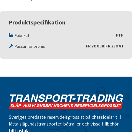
Produktspecifikation
FTF
Fabrikat
FR 20038|FR 23041
Passar för broms
Sveriges bredaste reservdelsgrossist på chassidelar till
lätta släp, hästtransporter, båtrailer och vissa tillbehör
till husbilar.