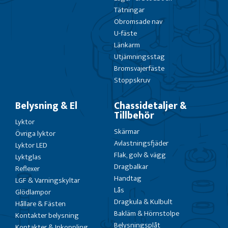
Tätningar
Obromsade nav
U-fäste
Länkarm
Utjämningsstag
Bromsvajerfäste
Stoppskruv
Belysning & El
Chassidetaljer &
Tillbehör
Lyktor
Skärmar
Övriga lyktor
Avlastningsfjäder
Lyktor LED
Flak, golv & vägg
Lyktglas
Dragbalkar
Reflexer
Handtag
LGF & Varningskyltar
Lås
Glödlampor
Dragkula & Kulbult
Hållare & Fästen
Bakläm & Hörnstolpe
Kontakter belysning
Belysningsplåt
Kontakter & Inkoppling