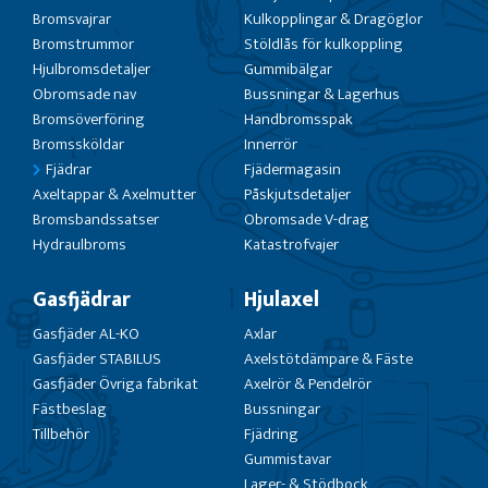
Bromsvajrar
Kulkopplingar & Dragöglor
Bromstrummor
Stöldlås för kulkoppling
Hjulbromsdetaljer
Gummibälgar
Obromsade nav
Bussningar & Lagerhus
Bromsöverföring
Handbromsspak
Bromssköldar
Innerrör
Fjädrar
Fjädermagasin
Axeltappar & Axelmutter
Påskjutsdetaljer
Bromsbandssatser
Obromsade V-drag
Hydraulbroms
Katastrofvajer
Gasfjädrar
Hjulaxel
Gasfjäder AL-KO
Axlar
Gasfjäder STABILUS
Axelstötdämpare & Fäste
Gasfjäder Övriga fabrikat
Axelrör & Pendelrör
Fästbeslag
Bussningar
Tillbehör
Fjädring
Gummistavar
Lager- & Stödbock