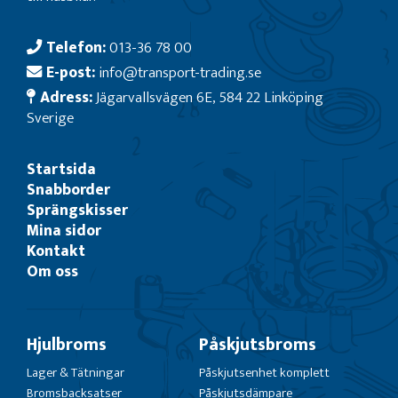
Telefon:
013-36 78 00
E-post:
info@transport-trading.se
Adress:
Jägarvallsvägen 6E, 584 22 Linköping
Sverige
Startsida
Snabborder
Sprängskisser
Mina sidor
Kontakt
Om oss
Hjulbroms
Påskjutsbroms
Lager & Tätningar
Påskjutsenhet komplett
Bromsbacksatser
Påskjutsdämpare