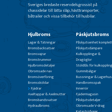
Sveriges bredaste reservdelsgrossist på
chassidelar till lätta släp, hästtransporter,
båtrailer och vissa tillbehör till husbilar.
Hjulbroms
Påskjutsbroms
Lager & Tätningar
Påskjutsenhet komplet
Bromsbacksatser
Påskjutsdämpare
Bromsvajrar
Kulkopplingar &
Bromstrummor
Dragöglor
Hjulbromsdetaljer
Stöldlås för kulkopplin
Obromsade nav
Gummibälgar
Bromsöverföring
Bussningar & Lagerhus
Bromssköldar
Handbromsspak
Fjädrar
Innerrör
Axeltappar & Axelmutter
Fjädermagasin
Bromsbandssatser
Påskjutsdetaljer
Hydraulbroms
Obromsade V-drag
Katastrofvajer