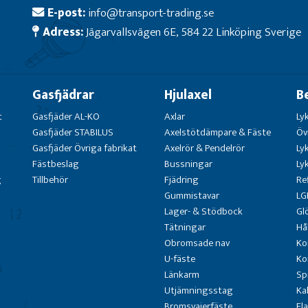
E-post:
info@transport-trading.se
Adress:
Jägarvallsvägen 6E, 584 22 Linköping Sverige
Gasfjädrar
Hjulaxel
B
t
Gasfjäder AL-KO
Axlar
Ly
Gasfjäder STABILUS
Axelstötdämpare & Fäste
Öv
Gasfjäder Övriga fabrikat
Axelrör & Pendelrör
Ly
Fästbeslag
Bussningar
Ly
g
Tillbehör
Fjädring
Re
Gummistavar
LG
Lager- & Stödbock
Gl
Tätningar
Hå
Obromsade nav
Ko
U-fäste
Ko
Länkarm
Sp
Utjämningsstag
Ka
Bromsvajerfäste
Fl