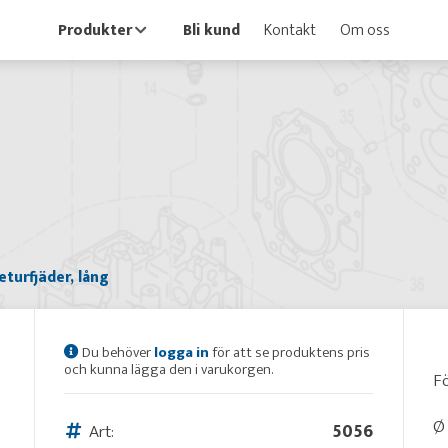
Produkter
Bli kund
Kontakt
Om oss
eturfjäder, lång
Du behöver
logga in
för att se produktens pris
och kunna lägga den i varukorgen.
Fö
Ø 
Art:
5056