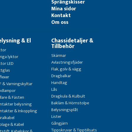
Sprängskisser
Mina sidor
Kontakt
Om oss
elysning & El
Chassidetaljer &
Tillbehör
ktor
Skärmar
riga lyktor
Avlastningsfjäder
ktor LED
Flak, golv & vägg
ktglas
Dragbalkar
flexer
Handtag
F & Varningskyltar
Lås
ödlampor
Dragkula & Kulbult
llare & Fästen
Bakläm & Hörnstolpe
ntakter belysning
Belysningsplåt
ntakter & Inkoppling
Lister
iralkabel
Gångjärn
blage & Kabel
Tippskruvar & Tipptillsats
atstift, Kabelskor &