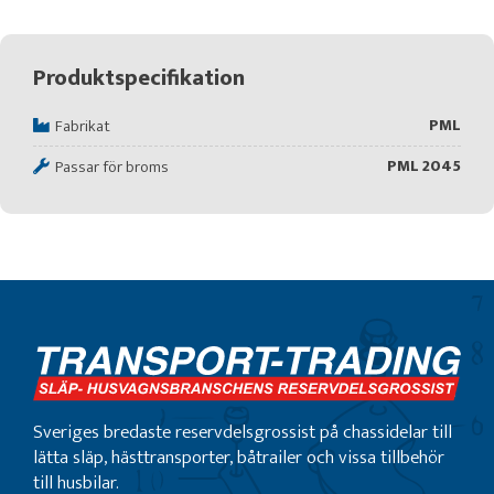
Produktspecifikation
PML
Fabrikat
PML 2045
Passar för broms
Sveriges bredaste reservdelsgrossist på chassidelar till
lätta släp, hästtransporter, båtrailer och vissa tillbehör
till husbilar.