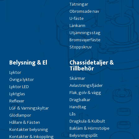
Tätningar
Obromsade nav
U-fäste
Länkarm
Utjämningsstag
Bromsvajerfäste
Stoppskruv
Belysning & El
Chassidetaljer &
Tillbehör
Lyktor
Skärmar
Övriga lyktor
Avlastningsfjäder
Lyktor LED
Flak, golv & vägg
Lyktglas
Dragbalkar
Reflexer
Handtag
LGF & Varningskyltar
Lås
Glödlampor
Dragkula & Kulbult
Hållare & Fästen
Bakläm & Hörnstolpe
Kontakter belysning
Belysningsplåt
Kontakter & Inkoppling