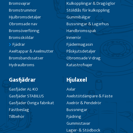
Bromsvajrar
Kulkopplingar & Dragöglor
Bromstrummor
Stöldlås för kulkoppling
Hjulbromsdetaljer
Gummibälgar
Obromsade nav
Bussningar & Lagerhus
Bromsöverföring
Handbromsspak
Bromssköldar
Innerrör
Fjädrar
Fjädermagasin
Axeltappar & Axelmutter
Påskjutsdetaljer
Bromsbandssatser
Obromsade V-drag
Hydraulbroms
Katastrofvajer
Gasfjädrar
Hjulaxel
Gasfjäder AL-KO
Axlar
Gasfjäder STABILUS
Axelstötdämpare & Fäste
Gasfjäder Övriga fabrikat
Axelrör & Pendelrör
Fästbeslag
Bussningar
Tillbehör
Fjädring
Gummistavar
Lager- & Stödbock