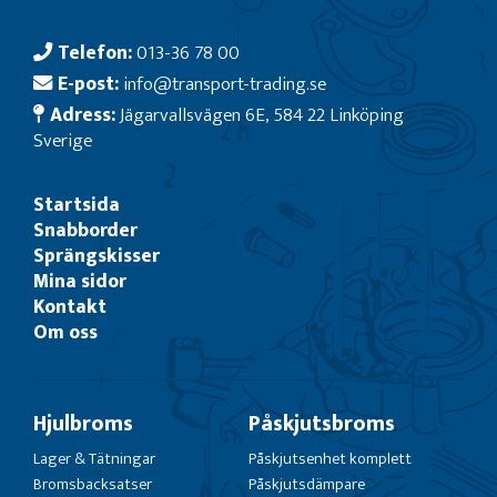
Telefon:
013-36 78 00
E-post:
info@transport-trading.se
Adress:
Jägarvallsvägen 6E, 584 22 Linköping
Sverige
Startsida
Snabborder
Sprängskisser
Mina sidor
Kontakt
Om oss
Hjulbroms
Påskjutsbroms
Lager & Tätningar
Påskjutsenhet komplett
Bromsbacksatser
Påskjutsdämpare