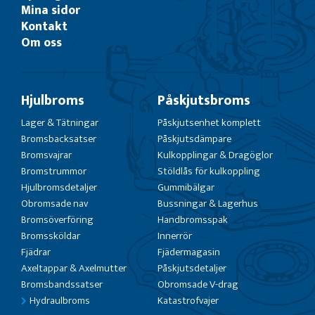
Mina sidor
Kontakt
Om oss
Hjulbroms
Påskjutsbroms
Lager & Tätningar
Påskjutsenhet komplett
Bromsbacksatser
Påskjutsdämpare
Bromsvajrar
Kulkopplingar & Dragöglor
Bromstrummor
Stöldlås för kulkoppling
Hjulbromsdetaljer
Gummibälgar
Obromsade nav
Bussningar & Lagerhus
Bromsöverföring
Handbromsspak
Bromssköldar
Innerrör
Fjädrar
Fjädermagasin
Axeltappar & Axelmutter
Påskjutsdetaljer
Bromsbandssatser
Obromsade V-drag
Hydraulbroms
Katastrofvajer