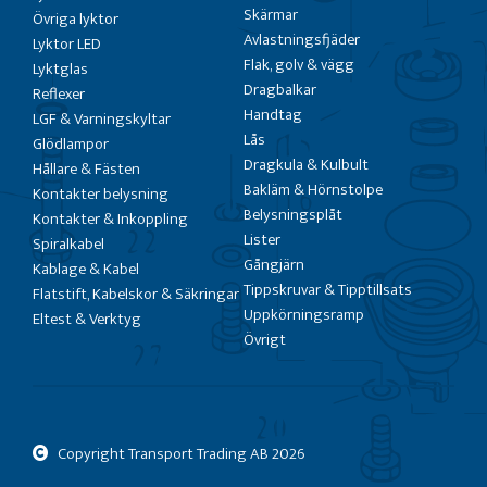
Skärmar
Övriga lyktor
Avlastningsfjäder
Lyktor LED
Flak, golv & vägg
Lyktglas
Dragbalkar
Reflexer
Handtag
LGF & Varningskyltar
Lås
Glödlampor
Dragkula & Kulbult
Hållare & Fästen
Bakläm & Hörnstolpe
Kontakter belysning
Belysningsplåt
Kontakter & Inkoppling
Lister
Spiralkabel
Gångjärn
Kablage & Kabel
Tippskruvar & Tipptillsats
Flatstift, Kabelskor & Säkringar
Uppkörningsramp
Eltest & Verktyg
Övrigt
Copyright Transport Trading AB
2026