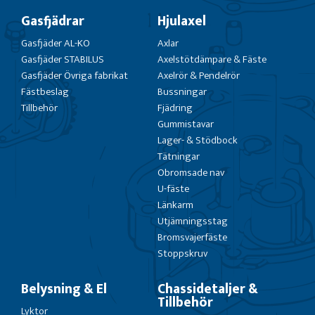
Gasfjädrar
Hjulaxel
Gasfjäder AL-KO
Axlar
Gasfjäder STABILUS
Axelstötdämpare & Fäste
Gasfjäder Övriga fabrikat
Axelrör & Pendelrör
Fästbeslag
Bussningar
Tillbehör
Fjädring
Gummistavar
Lager- & Stödbock
Tätningar
Obromsade nav
U-fäste
Länkarm
Utjämningsstag
Bromsvajerfäste
Stoppskruv
Belysning & El
Chassidetaljer &
Tillbehör
Lyktor