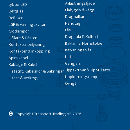
Avlastningsfjäder
Lyktor LED
Flak, golv & vägg
Lyktglas
Dragbalkar
Reflexer
Handtag
LGF & Varningskyltar
Lås
Glödlampor
Dragkula & Kulbult
Hållare & Fästen
Bakläm & Hörnstolpe
Kontakter belysning
Belysningsplåt
Kontakter & Inkoppling
Lister
Spiralkabel
Gångjärn
Kablage & Kabel
Tippskruvar & Tipptillsats
Flatstift, Kabelskor & Säkringar
Uppkörningsramp
Eltest & Verktyg
Övrigt
Copyright Transport Trading AB
2026