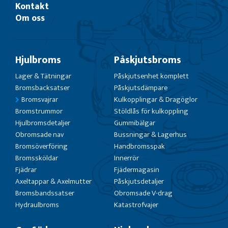
Kontakt
Om oss
Hjulbroms
Påskjutsbroms
Lager & Tätningar
Påskjutsenhet komplett
Bromsbacksatser
Påskjutsdämpare
Bromsvajrar
Kulkopplingar & Dragöglor
Bromstrummor
Stöldlås för kulkoppling
Hjulbromsdetaljer
Gummibälgar
Obromsade nav
Bussningar & Lagerhus
Bromsöverföring
Handbromsspak
Bromssköldar
Innerrör
Fjädrar
Fjädermagasin
Axeltappar & Axelmutter
Påskjutsdetaljer
Bromsbandssatser
Obromsade V-drag
Hydraulbroms
Katastrofvajer