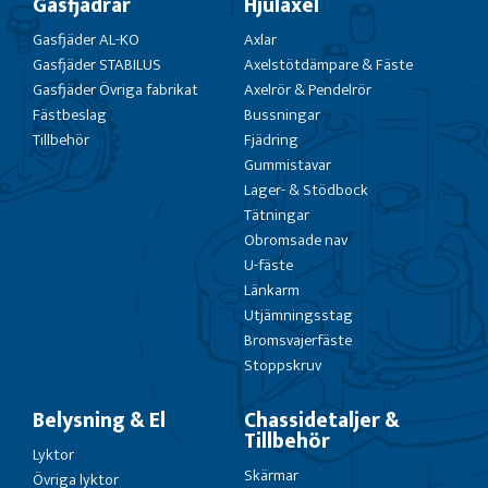
Gasfjädrar
Hjulaxel
Gasfjäder AL-KO
Axlar
Gasfjäder STABILUS
Axelstötdämpare & Fäste
Gasfjäder Övriga fabrikat
Axelrör & Pendelrör
Fästbeslag
Bussningar
Tillbehör
Fjädring
Gummistavar
Lager- & Stödbock
Tätningar
Obromsade nav
U-fäste
Länkarm
Utjämningsstag
Bromsvajerfäste
Stoppskruv
Belysning & El
Chassidetaljer &
Tillbehör
Lyktor
Skärmar
Övriga lyktor