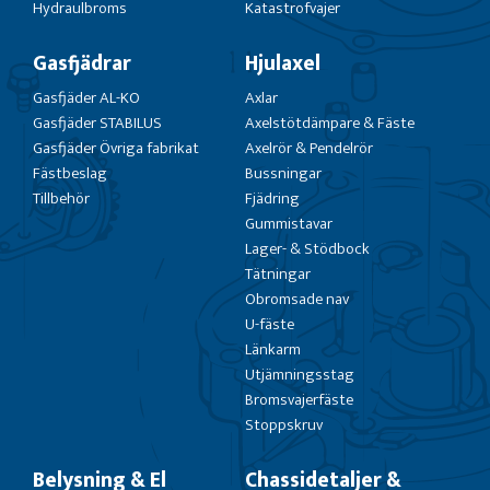
Hydraulbroms
Katastrofvajer
Gasfjädrar
Hjulaxel
Gasfjäder AL-KO
Axlar
Gasfjäder STABILUS
Axelstötdämpare & Fäste
Gasfjäder Övriga fabrikat
Axelrör & Pendelrör
Fästbeslag
Bussningar
Tillbehör
Fjädring
Gummistavar
Lager- & Stödbock
Tätningar
Obromsade nav
U-fäste
Länkarm
Utjämningsstag
Bromsvajerfäste
Stoppskruv
Belysning & El
Chassidetaljer &