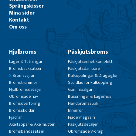
Sprängskisser
Mina sidor
Kontakt
Om oss
Hjulbroms
Påskjutsbroms
Lager & Tätningar
Påskjutsenhet komplett
Bromsbacksatser
Påskjutsdämpare
Bromsvajrar
Kulkopplingar & Dragöglor
Bromstrummor
Stöldlås för kulkoppling
Hjulbromsdetaljer
Gummibälgar
Obromsade nav
Bussningar & Lagerhus
Bromsöverföring
Handbromsspak
Bromssköldar
Innerrör
Fjädrar
Fjädermagasin
Axeltappar & Axelmutter
Påskjutsdetaljer
Bromsbandssatser
Obromsade V-drag