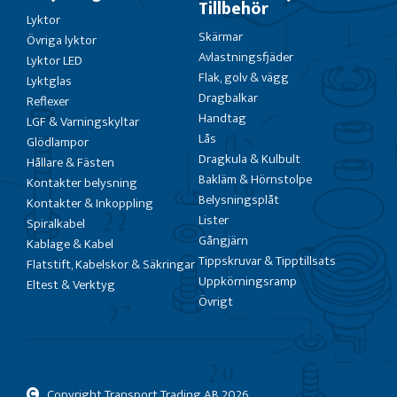
Tillbehör
Lyktor
Skärmar
Övriga lyktor
Avlastningsfjäder
Lyktor LED
Flak, golv & vägg
Lyktglas
Dragbalkar
Reflexer
Handtag
LGF & Varningskyltar
Lås
Glödlampor
Dragkula & Kulbult
Hållare & Fästen
Bakläm & Hörnstolpe
Kontakter belysning
Belysningsplåt
Kontakter & Inkoppling
Lister
Spiralkabel
Gångjärn
Kablage & Kabel
Tippskruvar & Tipptillsats
Flatstift, Kabelskor & Säkringar
Uppkörningsramp
Eltest & Verktyg
Övrigt
Copyright Transport Trading AB
2026