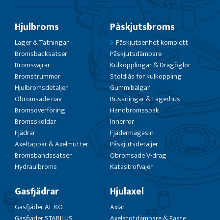
Hjulbroms
Påskjutsbroms
Lager & Tätningar
Påskjutsenhet komplett
Bromsbacksatser
Påskjutsdämpare
Bromsvajrar
Kulkopplingar & Dragöglor
Bromstrummor
Stöldlås för kulkoppling
Hjulbromsdetaljer
Gummibälgar
Obromsade nav
Bussningar & Lagerhus
Bromsöverföring
Handbromsspak
Bromssköldar
Innerrör
Fjädrar
Fjädermagasin
Axeltappar & Axelmutter
Påskjutsdetaljer
Bromsbandssatser
Obromsade V-drag
Hydraulbroms
Katastrofvajer
Gasfjädrar
Hjulaxel
Gasfjäder AL-KO
Axlar
Gasfjäder STABILUS
Axelstötdämpare & Fäste