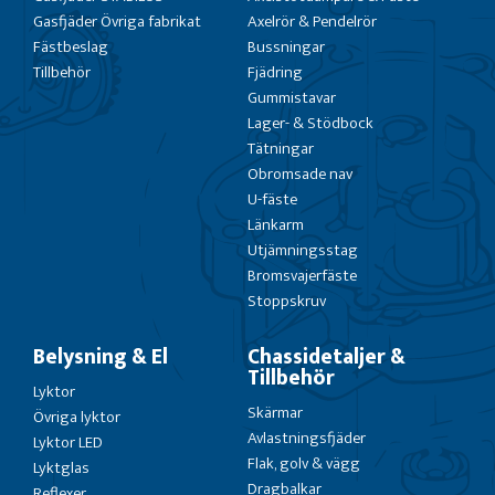
Gasfjäder Övriga fabrikat
Axelrör & Pendelrör
Fästbeslag
Bussningar
Tillbehör
Fjädring
Gummistavar
Lager- & Stödbock
Tätningar
Obromsade nav
U-fäste
Länkarm
Utjämningsstag
Bromsvajerfäste
Stoppskruv
Belysning & El
Chassidetaljer &
Tillbehör
Lyktor
Skärmar
Övriga lyktor
Avlastningsfjäder
Lyktor LED
Flak, golv & vägg
Lyktglas
Dragbalkar
Reflexer