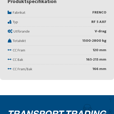
Produktspecifikation
FRENCO
Fabrikat
RF 5 AXF
Typ
V-drag
Utförande
1500-2800 kg
Totalvikt
120 mm
CC Fram
165-215 mm
CC Bak
166 mm
CC Fram/Bak