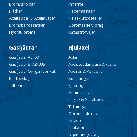
Bromssköldar
Innerrör
Fjädrar
Fjädermagasin
Axeltappar & Axelmutter
Påskjutsdetaljer
Bromsbandssatser
Obromsade V-drag
Hydraulbroms
Katastrofvajer
Gasfjädrar
Hjulaxel
Gasfjäder AL-KO
Axlar
Gasfjäder STABILUS
Axelstötdämpare & Fäste
Gasfjäder Övriga fabrikat
Axelrör & Pendelrör
Fästbeslag
Bussningar
Tillbehör
Fjädring
Gummistavar
Lager- & Stödbock
Tätningar
Obromsade nav
U-fäste
Länkarm
Utjämningsstag