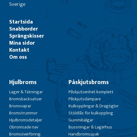
Sverige
Startsida
Snabborder
Sprängskisser
Mina sidor
Kontakt
Om oss
Hjulbroms
Påskjutsbroms
Lager & Tätningar
Påskjutsenhet komplett
Bromsbacksatser
Påskjutsdämpare
Bromsvajrar
Kulkopplingar & Dragöglor
Bromstrummor
Stöldlås för kulkoppling
Hjulbromsdetaljer
Gummibälgar
Obromsade nav
Bussningar & Lagerhus
Bromsöverföring
Handbromsspak