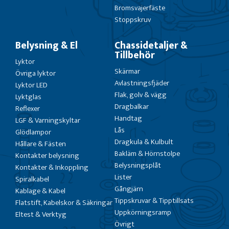
Bromsvajerfäste
Stoppskruv
Belysning & El
Chassidetaljer &
Tillbehör
Lyktor
Skärmar
Övriga lyktor
Avlastningsfjäder
Lyktor LED
Flak, golv & vägg
Lyktglas
Dragbalkar
Reflexer
Handtag
LGF & Varningskyltar
Lås
Glödlampor
Dragkula & Kulbult
Hållare & Fästen
Bakläm & Hörnstolpe
Kontakter belysning
Belysningsplåt
Kontakter & Inkoppling
Lister
Spiralkabel
Gångjärn
Kablage & Kabel
Tippskruvar & Tipptillsats
Flatstift, Kabelskor & Säkringar
Uppkörningsramp
Eltest & Verktyg
Övrigt