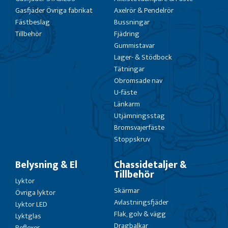
Gasfjäder Övriga fabrikat
Axelrör & Pendelrör
Fästbeslag
Bussningar
Tillbehör
Fjädring
Gummistavar
Lager- & Stödbock
Tätningar
Obromsade nav
U-fäste
Länkarm
Utjämningsstag
Bromsvajerfäste
Stoppskruv
Belysning & El
Chassidetaljer &
Tillbehör
Lyktor
Skärmar
Övriga lyktor
Avlastningsfjäder
Lyktor LED
Flak, golv & vägg
Lyktglas
Dragbalkar
Reflexer