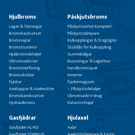
Hjulbroms
Påskjutsbroms
Lager & Tätningar
Påskjutsenhet komplett
Bromsbacksatser
Påskjutsdämpare
Bromsvajrar
Kulkopplingar & Dragöglor
Bromstrummor
Stöldlås för kulkoppling
Hjulbromsdetaljer
Gummibälgar
Obromsade nav
Bussningar & Lagerhus
Bromsöverföring
Handbromsspak
Bromssköldar
Innerrör
Fjädrar
Fjädermagasin
Axeltappar & Axelmutter
Påskjutsdetaljer
Bromsbandssatser
Obromsade V-drag
Hydraulbroms
Katastrofvajer
Gasfjädrar
Hjulaxel
Gasfjäder AL-KO
Axlar
Gasfjäder STABILUS
Axelstötdämpare & Fäste