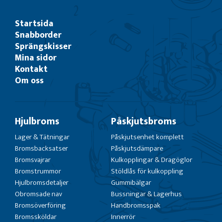
Startsida
Snabborder
Sprängskisser
Mina sidor
Kontakt
Om oss
Hjulbroms
Påskjutsbroms
Lager & Tätningar
Påskjutsenhet komplett
Bromsbacksatser
Påskjutsdämpare
Bromsvajrar
Kulkopplingar & Dragöglor
Bromstrummor
Stöldlås för kulkoppling
Hjulbromsdetaljer
Gummibälgar
Obromsade nav
Bussningar & Lagerhus
Bromsöverföring
Handbromsspak
Bromssköldar
Innerrör