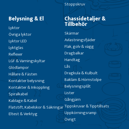
Stoppskruv
Belysning & El
Chassidetaljer &
Tillbehör
Lyktor
Skärmar
Övriga lyktor
Avlastningsfjäder
Lyktor LED
Flak, golv & vägg
Lyktglas
Dragbalkar
Reflexer
Handtag
LGF & Varningskyltar
Lås
Glödlampor
Dragkula & Kulbult
Hållare & Fästen
Bakläm & Hörnstolpe
Kontakter belysning
Belysningsplåt
Kontakter & Inkoppling
Lister
Spiralkabel
Gångjärn
Kablage & Kabel
Tippskruvar & Tipptillsats
Flatstift, Kabelskor & Säkringar
Uppkörningsramp
Eltest & Verktyg
Övrigt