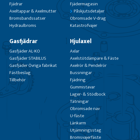
Fjädrar
Fjädermagasin
Axeltappar & Axelmutter
Påskjutsdetaljer
Bromsbandssatser
Obromsade V-drag
Hydraulbroms
Katastrofvajer
Gasfjädrar
Hjulaxel
Gasfjäder AL-KO
Axlar
Gasfjäder STABILUS
Axelstötdämpare & Fäste
Gasfjäder Övriga fabrikat
Axelrör & Pendelrör
Fästbeslag
Bussningar
Tillbehör
Fjädring
Gummistavar
Lager- & Stödbock
Tätningar
Obromsade nav
U-fäste
Länkarm
Utjämningsstag
Bromsvajerfäste