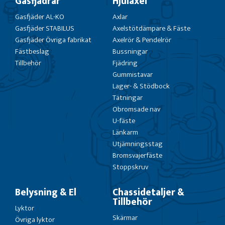
Gasfjädrar
Hjulaxel
Gasfjäder AL-KO
Axlar
Gasfjäder STABILUS
Axelstötdämpare & Fäste
Gasfjäder Övriga fabrikat
Axelrör & Pendelrör
Fästbeslag
Bussningar
Tillbehör
Fjädring
Gummistavar
Lager- & Stödbock
Tätningar
Obromsade nav
U-fäste
Länkarm
Utjämningsstag
Bromsvajerfäste
Stoppskruv
Belysning & El
Chassidetaljer &
Tillbehör
Lyktor
Skärmar
Övriga lyktor