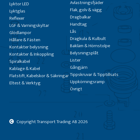
Avlastningsfjäder
Lyktor LED
Flak, golv & vägg
Lyktglas
Dragbalkar
Reflexer
Handtag
LGF & Varningskyltar
Lås
Glödlampor
Dragkula & Kulbult
Hållare & Fästen
Bakläm & Hörnstolpe
Kontakter belysning
Belysningsplåt
Kontakter & Inkoppling
Lister
Spiralkabel
Gångjärn
Kablage & Kabel
Tippskruvar & Tipptillsats
Flatstift, Kabelskor & Säkringar
Uppkörningsramp
Eltest & Verktyg
Övrigt
Copyright Transport Trading AB
2026