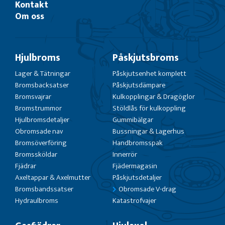
Kontakt
Om oss
Hjulbroms
Påskjutsbroms
Lager & Tätningar
Påskjutsenhet komplett
Bromsbacksatser
Påskjutsdämpare
Bromsvajrar
Kulkopplingar & Dragöglor
Bromstrummor
Stöldlås för kulkoppling
Hjulbromsdetaljer
Gummibälgar
Obromsade nav
Bussningar & Lagerhus
Bromsöverföring
Handbromsspak
Bromssköldar
Innerrör
Fjädrar
Fjädermagasin
Axeltappar & Axelmutter
Påskjutsdetaljer
Bromsbandssatser
Obromsade V-drag
Hydraulbroms
Katastrofvajer