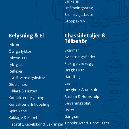
Länkarm
Utjämningsstag
Bromsvajerfäste
Stoppskruv
Belysning & El
Chassidetaljer &
Tillbehör
Lyktor
Skärmar
Övriga lyktor
Avlastningsfjäder
Lyktor LED
Flak, golv & vägg
Lyktglas
Dragbalkar
Reflexer
Handtag
LGF & Varningskyltar
Lås
Glödlampor
Dragkula & Kulbult
Hållare & Fästen
Bakläm & Hörnstolpe
Kontakter belysning
Belysningsplåt
Kontakter & Inkoppling
Lister
Spiralkabel
Gångjärn
Kablage & Kabel
Tippskruvar & Tipptillsats
Flatstift, Kabelskor & Säkringar