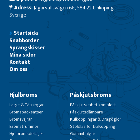
Adress:
Jägarvallsvägen 6E, 584 22 Linköping
Sverige
Startsida
Snabborder
Sprängskisser
Mina sidor
Kontakt
Om oss
Hjulbroms
Påskjutsbroms
Lager & Tätningar
Påskjutsenhet komplett
Bromsbacksatser
Påskjutsdämpare
Bromsvajrar
Kulkopplingar & Dragöglor
Bromstrummor
Stöldlås för kulkoppling
Hjulbromsdetaljer
Gummibälgar