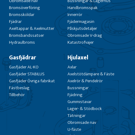
Obromsade nav
Bussningar & Lagerhus
Bromsöverföring
Handbromsspak
Bromssköldar
Innerrör
Fjädrar
Fjädermagasin
Axeltappar & Axelmutter
Påskjutsdetaljer
Bromsbandssatser
Obromsade V-drag
Hydraulbroms
Katastrofvajer
Gasfjädrar
Hjulaxel
Gasfjäder AL-KO
Axlar
Gasfjäder STABILUS
Axelstötdämpare & Fäste
Gasfjäder Övriga fabrikat
Axelrör & Pendelrör
Fästbeslag
Bussningar
Tillbehör
Fjädring
Gummistavar
Lager- & Stödbock
Tätningar
Obromsade nav
U-fäste