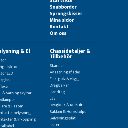
Startsida
Snabborder
Sprängskisser
Mina sidor
Kontakt
Om oss
elysning & El
Chassidetaljer &
Tillbehör
ktor
Skärmar
riga lyktor
Avlastningsfjäder
ktor LED
Flak, golv & vägg
ktglas
Dragbalkar
flexer
Handtag
F & Varningskyltar
Lås
ödlampor
Dragkula & Kulbult
llare & Fästen
Bakläm & Hörnstolpe
ntakter belysning
Belysningsplåt
ntakter & Inkoppling
Lister
iralkabel