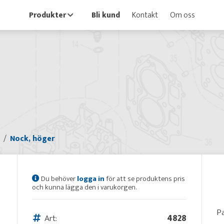
Produkter
Bli kund
Kontakt
Om oss
Nock, höger
Du behöver
logga in
för att se produktens pris
och kunna lägga den i varukorgen.
Pa
Art:
4828