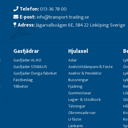
Telefon:
013-36 78 00
E-post:
info@transport-trading.se
Adress:
Jägarvallsvägen 6E, 584 22 Linköping Sverige
Gasfjädrar
Hjulaxel
B
t
Gasfjäder AL-KO
Axlar
Ly
Gasfjäder STABILUS
Axelstötdämpare & Fäste
Öv
Gasfjäder Övriga fabrikat
Axelrör & Pendelrör
Ly
Fästbeslag
Bussningar
Ly
g
Tillbehör
Fjädring
Re
Gummistavar
LG
Lager- & Stödbock
Gl
Tätningar
Hå
Obromsade nav
Ko
U-fäste
Ko
Länkarm
Sp