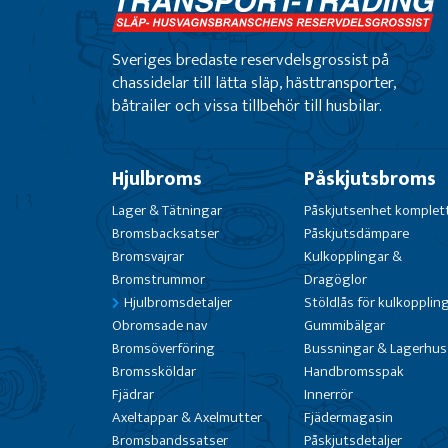
Sveriges bredaste reservdelsgrossist på
chassidelar till lätta släp, hästtransporter,
båtrailer och vissa tillbehör till husbilar.
Hjulbroms
Påskjutsbroms
Lager & Tätningar
Påskjutsenhet komplet
Bromsbacksatser
Påskjutsdämpare
Bromsvajrar
Kulkopplingar &
Bromstrummor
Dragöglor
Hjulbromsdetaljer
Stöldlås för kulkopplin
Obromsade nav
Gummibälgar
Bromsöverföring
Bussningar & Lagerhus
Bromssköldar
Handbromsspak
Fjädrar
Innerrör
Axeltappar & Axelmutter
Fjädermagasin
Bromsbandssatser
Påskjutsdetaljer