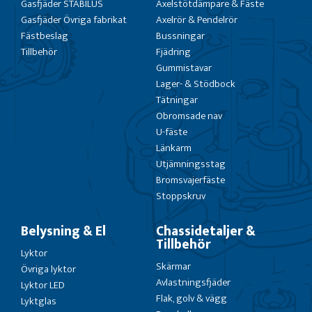
Gasfjäder STABILUS
Axelstötdämpare & Fäste
Gasfjäder Övriga fabrikat
Axelrör & Pendelrör
Fästbeslag
Bussningar
Tillbehör
Fjädring
Gummistavar
Lager- & Stödbock
Tätningar
Obromsade nav
U-fäste
Länkarm
Utjämningsstag
Bromsvajerfäste
Stoppskruv
Belysning & El
Chassidetaljer &
Tillbehör
Lyktor
Skärmar
Övriga lyktor
Avlastningsfjäder
Lyktor LED
Flak, golv & vägg
Lyktglas