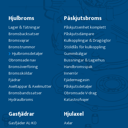
Hjulbroms
Påskjutsbroms
Lager & Tätningar
Påskjutsenhet komplett
Bromsbacksatser
Påskjutsdämpare
Bromsvajrar
Kulkopplingar & Dragöglor
Bromstrummor
Stöldlås för kulkoppling
Hjulbromsdetaljer
Gummibälgar
Obromsade nav
Bussningar & Lagerhus
Bromsöverföring
Handbromsspak
Bromssköldar
Innerrör
Fjädrar
Fjädermagasin
Axeltappar & Axelmutter
Påskjutsdetaljer
Bromsbandssatser
Obromsade V-drag
Hydraulbroms
Katastrofvajer
Gasfjädrar
Hjulaxel
Gasfjäder AL-KO
Axlar