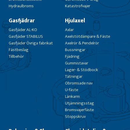
Hydraulbroms
Katastrofvajer
Gasfjädrar
Hjulaxel
Gasfjäder AL-KO
Axlar
Gasfjäder STABILUS
Axelstötdämpare & Fäste
Gasfjäder Övriga fabrikat
Axelrör & Pendelrör
Fästbeslag
Bussningar
Tillbehör
Fjädring
Gummistavar
Lager- & Stödbock
Tätningar
Obromsade nav
U-fäste
Länkarm
Utjämningsstag
Bromsvajerfäste
Stoppskruv