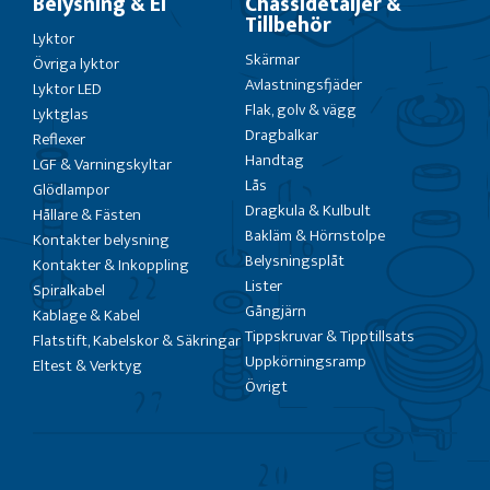
Belysning & El
Chassidetaljer &
Tillbehör
Lyktor
Skärmar
Övriga lyktor
Avlastningsfjäder
Lyktor LED
Flak, golv & vägg
Lyktglas
Dragbalkar
Reflexer
Handtag
LGF & Varningskyltar
Lås
Glödlampor
Dragkula & Kulbult
Hållare & Fästen
Bakläm & Hörnstolpe
Kontakter belysning
Belysningsplåt
Kontakter & Inkoppling
Lister
Spiralkabel
Gångjärn
Kablage & Kabel
Tippskruvar & Tipptillsats
Flatstift, Kabelskor & Säkringar
Uppkörningsramp
Eltest & Verktyg
Övrigt