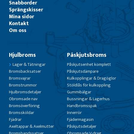
Snabborder
Sprängskisser
Mina sidor
Kontakt
Om oss
Hjulbroms
Påskjutsbroms
Lager & Tätningar
Påskjutsenhet komplett
Bromsbacksatser
Påskjutsdämpare
Bromsvajrar
Kulkopplingar & Dragöglor
Bromstrummor
Stöldlås för kulkoppling
Hjulbromsdetaljer
Gummibälgar
Obromsade nav
Bussningar & Lagerhus
Bromsöverföring
Handbromsspak
Bromssköldar
Innerrör
Fjädrar
Fjädermagasin
Axeltappar & Axelmutter
Påskjutsdetaljer
Bromsbandssatser
Obromsade V-drag