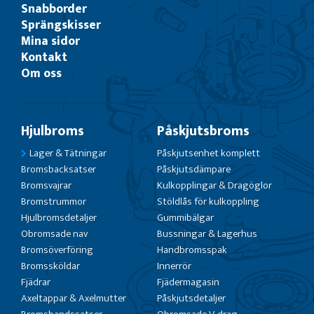
Snabborder
Sprängskisser
Mina sidor
Kontakt
Om oss
Hjulbroms
Påskjutsbroms
Lager & Tätningar
Påskjutsenhet komplett
Bromsbacksatser
Påskjutsdämpare
Bromsvajrar
Kulkopplingar & Dragöglor
Bromstrummor
Stöldlås för kulkoppling
Hjulbromsdetaljer
Gummibälgar
Obromsade nav
Bussningar & Lagerhus
Bromsöverföring
Handbromsspak
Bromssköldar
Innerrör
Fjädrar
Fjädermagasin
Axeltappar & Axelmutter
Påskjutsdetaljer