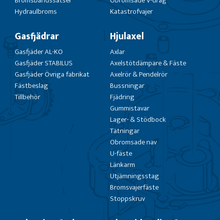
Bromsbandssatser
Obromsade V-drag
Hydraulbroms
Katastrofvajer
Gasfjädrar
Hjulaxel
Gasfjäder AL-KO
Axlar
Gasfjäder STABILUS
Axelstötdämpare & Fäste
Gasfjäder Övriga fabrikat
Axelrör & Pendelrör
Fästbeslag
Bussningar
Tillbehör
Fjädring
Gummistavar
Lager- & Stödbock
Tätningar
Obromsade nav
U-fäste
Länkarm
Utjämningsstag
Bromsvajerfäste
Stoppskruv