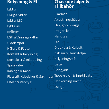
Belysning & El
Chassidetaljer &
Tillbehör
Lyktor
Skärmar
Övriga lyktor
Avlastningsfjäder
Lyktor LED
Flak, golv & vägg
Lyktglas
Dragbalkar
Reflexer
Handtag
LGF & Varningskyltar
Lås
Glödlampor
Dragkula & Kulbult
Hållare & Fästen
Bakläm & Hörnstolpe
Kontakter belysning
Belysningsplåt
Kontakter & Inkoppling
Lister
Spiralkabel
Gångjärn
Kablage & Kabel
Tippskruvar & Tipptillsats
Flatstift, Kabelskor & Säkringar
Uppkörningsramp
Eltest & Verktyg
Övrigt