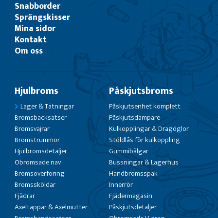
Snabborder
Sprängskisser
Mina sidor
Kontakt
Om oss
Hjulbroms
Påskjutsbroms
Lager & Tätningar
Påskjutsenhet komplett
Bromsbacksatser
Påskjutsdämpare
Bromsvajrar
Kulkopplingar & Dragöglor
Bromstrummor
Stöldlås för kulkoppling
Hjulbromsdetaljer
Gummibälgar
Obromsade nav
Bussningar & Lagerhus
Bromsöverföring
Handbromsspak
Bromssköldar
Innerrör
Fjädrar
Fjädermagasin
Axeltappar & Axelmutter
Påskjutsdetaljer