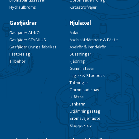
Bromsbandssatser
Obromsade V-drag
Hydraulbroms
Katastrofvajer
Gasfjädrar
Hjulaxel
Gasfjäder AL-KO
Axlar
Gasfjäder STABILUS
Axelstötdämpare & Fäste
Gasfjäder Övriga fabrikat
Axelrör & Pendelrör
Fästbeslag
Bussningar
Tillbehör
Fjädring
Gummistavar
Lager- & Stödbock
Tätningar
Obromsade nav
U-fäste
Länkarm
Utjämningsstag
Bromsvajerfäste
Stoppskruv