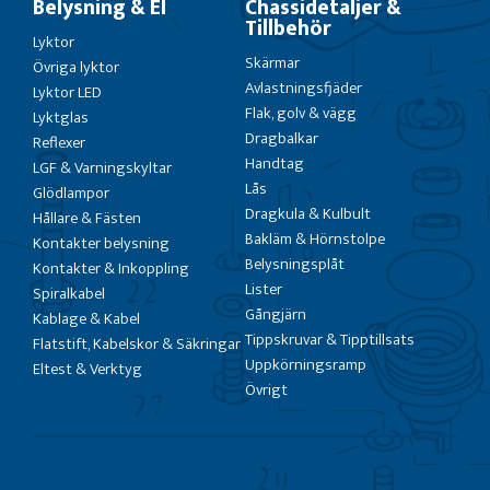
Belysning & El
Chassidetaljer &
Tillbehör
Lyktor
Skärmar
Övriga lyktor
Avlastningsfjäder
Lyktor LED
Flak, golv & vägg
Lyktglas
Dragbalkar
Reflexer
Handtag
LGF & Varningskyltar
Lås
Glödlampor
Dragkula & Kulbult
Hållare & Fästen
Bakläm & Hörnstolpe
Kontakter belysning
Belysningsplåt
Kontakter & Inkoppling
Lister
Spiralkabel
Gångjärn
Kablage & Kabel
Tippskruvar & Tipptillsats
Flatstift, Kabelskor & Säkringar
Uppkörningsramp
Eltest & Verktyg
Övrigt