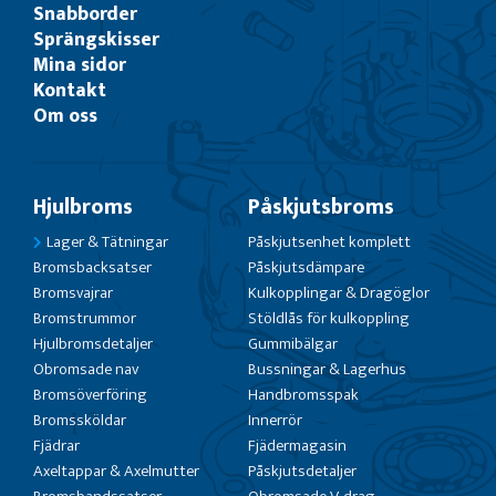
Snabborder
Sprängskisser
Mina sidor
Kontakt
Om oss
Hjulbroms
Påskjutsbroms
Lager & Tätningar
Påskjutsenhet komplett
Bromsbacksatser
Påskjutsdämpare
Bromsvajrar
Kulkopplingar & Dragöglor
Bromstrummor
Stöldlås för kulkoppling
Hjulbromsdetaljer
Gummibälgar
Obromsade nav
Bussningar & Lagerhus
Bromsöverföring
Handbromsspak
Bromssköldar
Innerrör
Fjädrar
Fjädermagasin
Axeltappar & Axelmutter
Påskjutsdetaljer