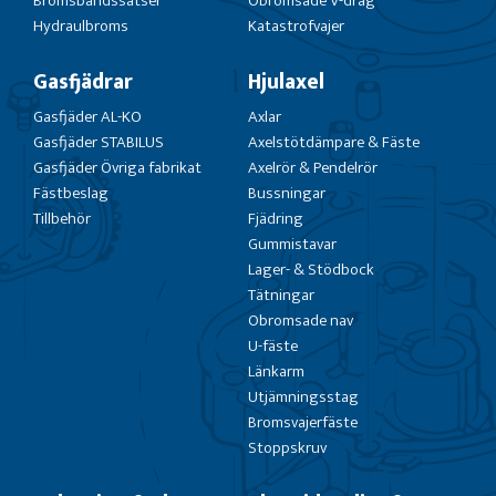
Bromsbandssatser
Obromsade V-drag
Hydraulbroms
Katastrofvajer
Gasfjädrar
Hjulaxel
Gasfjäder AL-KO
Axlar
Gasfjäder STABILUS
Axelstötdämpare & Fäste
Gasfjäder Övriga fabrikat
Axelrör & Pendelrör
Fästbeslag
Bussningar
Tillbehör
Fjädring
Gummistavar
Lager- & Stödbock
Tätningar
Obromsade nav
U-fäste
Länkarm
Utjämningsstag
Bromsvajerfäste
Stoppskruv