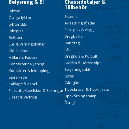
Belysning & El
Chassidetaljer &
Tillbehör
Lyktor
Skärmar
Övriga lyktor
Avlastningsfjäder
Lyktor LED
Flak, golv & vägg
Lyktglas
Dragbalkar
Reflexer
Handtag
LGF & Varningskyltar
Lås
Glödlampor
Dragkula & Kulbult
Hållare & Fästen
Bakläm & Hörnstolpe
Kontakter belysning
Belysningsplåt
Kontakter & Inkoppling
Lister
Spiralkabel
Gångjärn
Kablage & Kabel
Tippskruvar & Tipptillsats
Flatstift, Kabelskor & Säkringar
Uppkörningsramp
Eltest & Verktyg
Övrigt