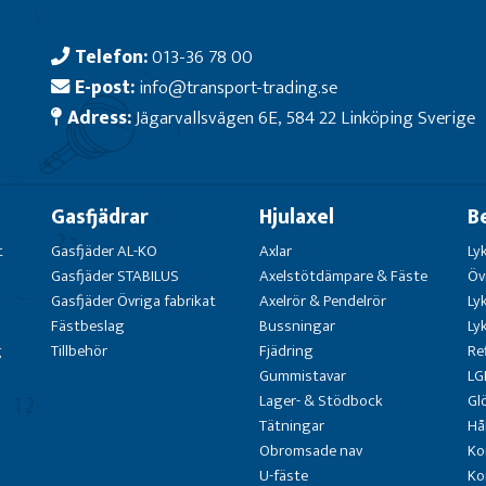
Telefon:
013-36 78 00
E-post:
info@transport-trading.se
Adress:
Jägarvallsvägen 6E, 584 22 Linköping Sverige
Gasfjädrar
Hjulaxel
B
t
Gasfjäder AL-KO
Axlar
Ly
Gasfjäder STABILUS
Axelstötdämpare & Fäste
Öv
Gasfjäder Övriga fabrikat
Axelrör & Pendelrör
Ly
Fästbeslag
Bussningar
Ly
g
Tillbehör
Fjädring
Re
Gummistavar
LG
Lager- & Stödbock
Gl
Tätningar
Hå
Obromsade nav
Ko
U-fäste
Ko