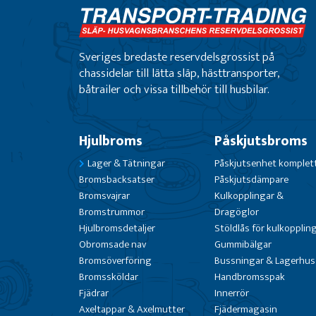
Sveriges bredaste reservdelsgrossist på
chassidelar till lätta släp, hästtransporter,
båtrailer och vissa tillbehör till husbilar.
Hjulbroms
Påskjutsbroms
Lager & Tätningar
Påskjutsenhet komplet
Bromsbacksatser
Påskjutsdämpare
Bromsvajrar
Kulkopplingar &
Bromstrummor
Dragöglor
Hjulbromsdetaljer
Stöldlås för kulkopplin
Obromsade nav
Gummibälgar
Bromsöverföring
Bussningar & Lagerhus
Bromssköldar
Handbromsspak
Fjädrar
Innerrör
Axeltappar & Axelmutter
Fjädermagasin