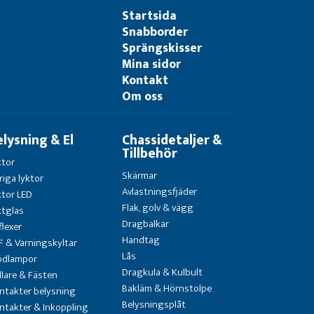
Startsida
Snabborder
Sprängskisser
Mina sidor
Kontakt
Om oss
elysning & El
Chassidetaljer &
Tillbehör
ktor
Skärmar
riga lyktor
Avlastningsfjäder
ktor LED
Flak, golv & vägg
ktglas
Dragbalkar
flexer
Handtag
F & Varningskyltar
Lås
ödlampor
Dragkula & Kulbult
llare & Fästen
Bakläm & Hörnstolpe
ntakter belysning
Belysningsplåt
ntakter & Inkoppling