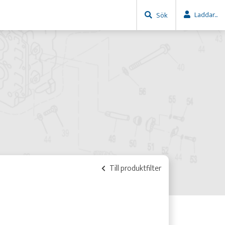
Laddar...
Sök
Till produktfilter