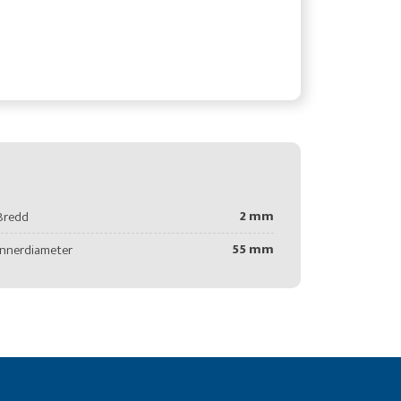
2 mm
Bredd
55 mm
Innerdiameter