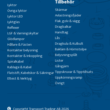
Tillbehör
Lyktor
Skärmar
Övriga lyktor
Avlastningsfjäder
Lyktor LED
Flak, golv & vägg
Lyktglas
Dragbalkar
Reflexer
Handtag
LGF & Varningskyltar
Lås
Glödlampor
Dragkula & Kulbult
Hållare & Fästen
Bakläm & Hörnstolpe
Kontakter belysning
Belysningsplåt
Kontakter & Inkoppling
Lister
Spiralkabel
Gångjärn
Kablage & Kabel
Tippskruvar & Tipptillsats
Flatstift, Kabelskor & Säkringar
Uppkörningsramp
Eltest & Verktyg
Övrigt
Copyright Transport Trading AB
2026