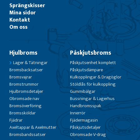
Sprängskisser
Mina sidor
Kontakt
Om oss
Hjulbroms
Påskjutsbroms
Lager & Tätningar
Påskjutsenhet komplett
Bromsbacksatser
Påskjutsdämpare
Bromsvajrar
Kulkopplingar & Dragöglor
Bromstrummor
Stöldlås för kulkoppling
Hjulbromsdetaljer
Gummibälgar
Obromsade nav
Bussningar & Lagerhus
Bromsöverföring
Handbromsspak
Bromssköldar
Innerrör
Fjädrar
Fjädermagasin
Axeltappar & Axelmutter
Påskjutsdetaljer
Bromsbandssatser
Obromsade V-drag