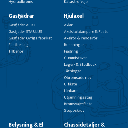
Hydraulbroms
Katastrofvajer
Gasfjädrar
Hjulaxel
Gasfjäder AL-KO
Axlar
Gasfjäder STABILUS
Axelstötdämpare & Fäste
Gasfjäder Övriga fabrikat
Axelrör & Pendelrör
Fästbeslag
Bussningar
Tillbehör
Fjädring
Gummistavar
Lager- & Stödbock
Tätningar
Obromsade nav
U-fäste
Länkarm
Utjämningsstag
Bromsvajerfäste
Stoppskruv
Belysning & El
Chassidetaljer &